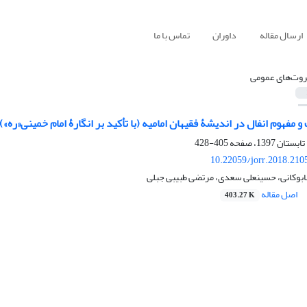
ارسال مقاله
داوران
تماس با ما
روت‌های عمومی
 مفهوم انفال در اندیشۀ فقیهان امامیه (با تأکید بر انگارۀ امام خمینی«ره»)
405-428
10.22059/jorr.2018.210
ابوکانی، حسینعلی سعدی، مرتضی طبیبی جبلی
اصل مقاله
403.27 K