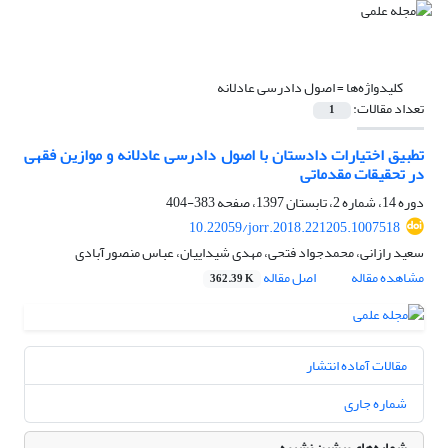
کلیدواژه‌ها =
اصول دادرسی عادلانه
تعداد مقالات:
1
تطبیق اختیارات دادستان با اصول دادرسی عادلانه و موازین فقهی
در تحقیقات مقدماتی
دوره 14، شماره 2، تابستان 1397، صفحه
383-404
10.22059/jorr.2018.221205.1007518
سعید رازانی، محمدجواد فتحی، مهدی شیداییان، عباس منصورآبادی
مشاهده مقاله
اصل مقاله
362.39 K
مقالات آماده انتشار
شماره جاری
شماره‌های پیشین نشریه