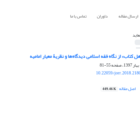
ارسال مقاله
داوران
تماس با ما
عابد
هل کتاب» از نگاه فقه اسلامی دیدگاه‌ها و نظریۀ معیار امامیه
55-81
10.22059/jorr.2018.218
اصل مقاله
449.46 K