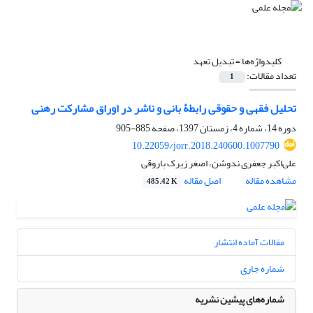
کلیدواژه‌ها =
تبدیل تعهد
تعداد مقالات:
1
تحلیل فقهی و حقوقی رابطۀ بانی و ناشر در اوراق مشارکت رهنی
دوره 14، شماره 4، زمستان 1397، صفحه
885-905
10.22059/jorr.2018.240600.1007790
علی‌اکبر جعفری ندوشن، اصغر زیرک باروقی
مشاهده مقاله
اصل مقاله
485.42 K
مقالات آماده انتشار
شماره جاری
شماره‌های پیشین نشریه