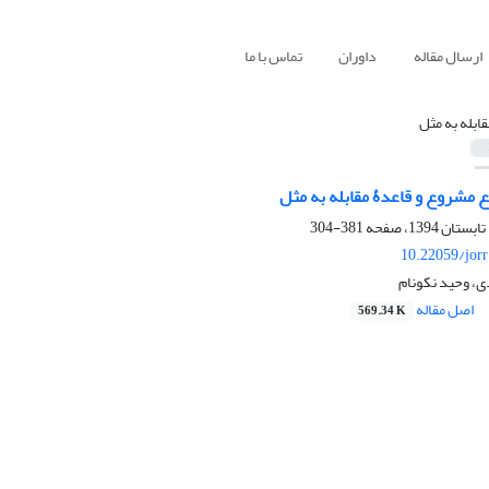
ارسال مقاله
داوران
تماس با ما
قابله به مثل
ع مشروع و قاعدۀ مقابله به‌ مثل
381-304
10.22059/jor
ی، وحید نکونام
اصل مقاله
569.34 K