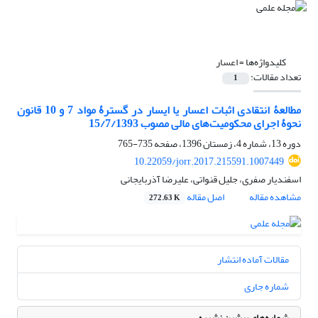
کلیدواژه‌ها =
اعسار
تعداد مقالات:
1
مطالعۀ انتقادی اثبات اعسار یا ایسار در گسترۀ مواد 7 و 10 قانون
نحوۀ اجرای محکومیت‌های مالی مصوب 15/7/1393
دوره 13، شماره 4، زمستان 1396، صفحه
735-765
10.22059/jorr.2017.215591.1007449
اسفندیار صفری، جلیل قنواتی، علیرضا آذربایجانی
مشاهده مقاله
اصل مقاله
272.63 K
مقالات آماده انتشار
شماره جاری
شماره‌های پیشین نشریه