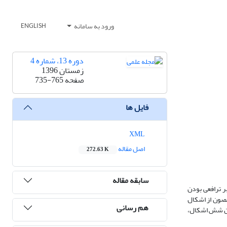
ورود به سامانه
ENGLISH
دوره 13، شماره 4
زمستان 1396
صفحه
735-765
فایل ها
XML
اصل مقاله
272.63 K
سابقه مقاله
ا.م.م. در گسترۀ اثبات اعسار یا ایسار شناسایی و بررسی شده است. تعارض نخست اینکه مادۀ 7 مبتنی بر ترافعی بودن
نها مصون از اشکال
هم رسانی
یان شش اشکال،