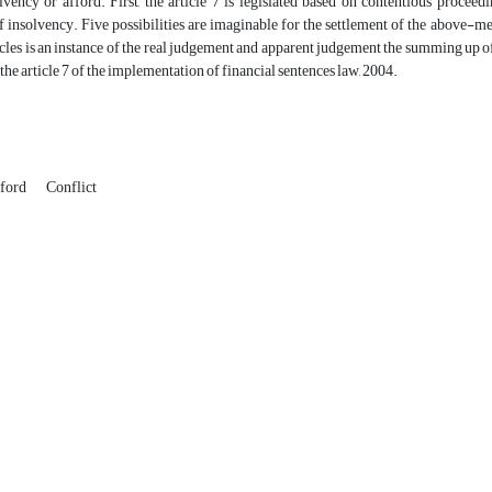
vency or afford. First, the article 7 is legislated based on contentious proceed
 insolvency. Five possibilities are imaginable for the settlement of the above-m
icles is an instance of the real judgement and apparent judgement the summing up of w
 the article 7 of the implementation of financial sentences law, 2004.
ford
Conflict