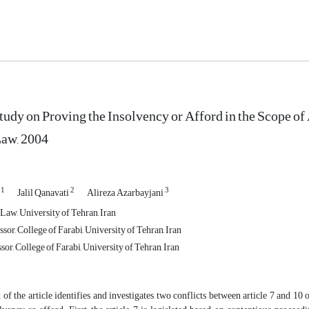
Study on Proving the Insolvency or Afford in the Scope of
Law, 2004
1
2
3
i
Jalil Qanavati
Alireza Azarbayjani
Law, University of Tehran, Iran
sor, College of Farabi, University of Tehran, Iran
sor, College of Farabi, University of Tehran, Iran
t of the article identifies and investigates two conflicts between article 7 and 1