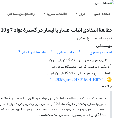
صفحه اصلی
مرور
اطلاعات نشریه
راهنمای نویسندگان
مطالعۀ انتقادی اثبات اعسار یا ایسار در گسترۀ مواد 7 و 10 قانون نحوۀ اجرای محکومیت‌های مالی مصوب 15/7/1393
نوع مقاله : مقاله پژوهشی
نویسندگان
3
2
1
اسفندیار صفری
جلیل قنواتی
علیرضا آذربایجانی
1
دکتری حقوق خصوصی؛ دانشگاه تهران؛ ایران
2
دانشیار؛ پردیس فارابی، دانشگاه تهران؛ ایران
3
استادیار؛ پردیس فارابی؛ دانشگاه تهران؛ ایران
10.22059/jorr.2017.215591.1007449
چکیده
دعوای اعسار بوده؛ در حالی‌که مادۀ 10 بر اساس غ
نیست. تعارض دوم در بین مواد یادشده، از مصادیق تعارض حکم واقعی و حکم 
مادۀ 7 ق.ن.ا.م.م به‌صورت مستقل نقد شده است.