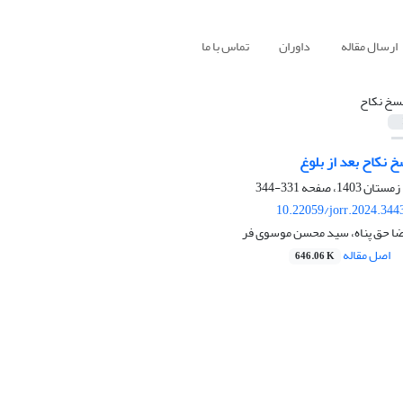
ارسال مقاله
داوران
تماس با ما
سخ نکاح
 نکاح بعد از بلوغ
331-344
10.22059/jorr.2024.344
رضا حق پناه، سید محسن موسوی فر
اصل مقاله
646.06 K