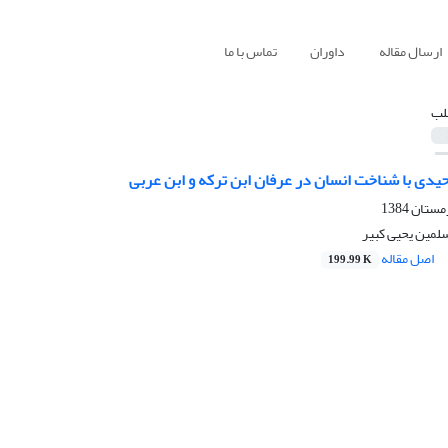
ارسال مقاله
داوران
تماس با ما
لب
یدی با شناخت انسان در عرفان ابن ترکه و ابن عربی
سلمین یحیی کبیر
اصل مقاله
199.99 K