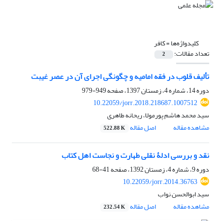
کلیدواژه‌ها =
کافر
تعداد مقالات:
2
تألیف قلوب در فقه امامیه و چگونگی اجرای آن در عصر غیبت
دوره 14، شماره 4، زمستان 1397، صفحه
949-979
10.22059/jorr.2018.218687.1007512
سید محمد هاشم پورمولا، ریحانه طاهری
مشاهده مقاله
اصل مقاله
522.88 K
نقد و بررسی ادلۀ نقلی طهارت و نجاست اهل کتاب
دوره 9، شماره 4، زمستان 1392، صفحه
41-68
10.22059/jorr.2014.36763
سید ابوالحسن نواب
مشاهده مقاله
اصل مقاله
232.54 K