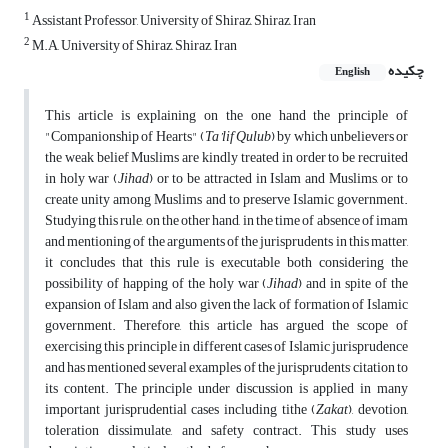
1
Assistant Professor, University of Shiraz, Shiraz, Iran
2
M.A, University of Shiraz, Shiraz, Iran
چکیده
English
This article is explaining on the one hand the principle of
"Companionship of Hearts" (
Ta’lif Qulub
) by which unbelievers or
the weak belief Muslims are kindly treated in order to be recruited
in holy war (
Jihad
) or to be attracted in Islam and Muslims, or to
create unity among Muslims and to preserve Islamic government.
Studying this rule, on the other hand, in the time of absence of imam
and mentioning of the arguments of the jurisprudents in this matter,
it concludes that this rule is executable both considering the
possibility of happing of the holy war (
Jihad
) and in spite of the
expansion of Islam and also given the lack of formation of Islamic
government. Therefore, this article has argued the scope of
exercising this principle in different cases of Islamic jurisprudence
,
and has mentioned several examples of the jurisprudents
citation to
its content. The principle under discussion is applied in many
important jurisprudential cases including tithe (
Zakat
), devotion,
toleration dissimulate, and safety contract. This study uses