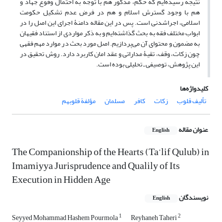
نتیجه رسیده‌ایم که حکم، مذکور هم با توجه به احتمال وقوع جهاد و
هم با وجود گسترش اسلام و هم در فرض عدم تشکیل حکومت
اسلامی، اجراشدنی است. پس در این مقاله دامنۀ اجرای این اصل را در
ابواب مختلف فقه به بحث گذاشته‌ایم و به ذکر مواردی از استناد فقیهان
به مضمون و محتوای آن می‌پردازیم. اصل مورد بحث در موارد مهم فقهی
چون زکات، وقف، تقیۀ مداراتی و عقد امان کاربرد دارد. روش تحقیق در
این پژوهش، توصیفی ـ تحلیلی بوده است.
کلیدواژه‌ها
تألیف قلوب
زکات
کافر
مسلمان
مؤلفة قلوبهم
عنوان مقاله
English
The Companionship of the Hearts (Ta’lif Qulub) in
Imamiyya Jurisprudence and Qualily of Its
Execution in Hidden Age
نویسندگان
English
1
2
Seyyed Mohammad Hashem Pourmola
Reyhaneh Taheri