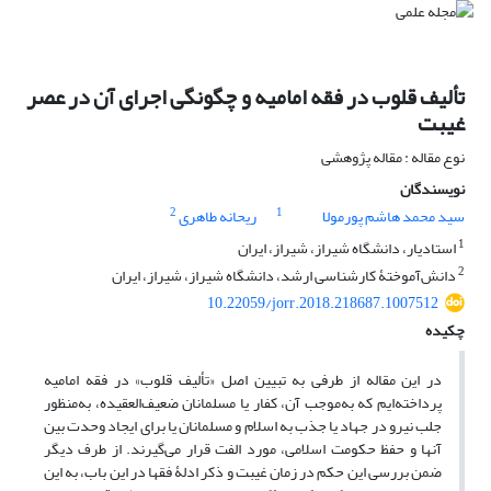
تألیف قلوب در فقه امامیه و چگونگی اجرای آن در عصر
غیبت
نوع مقاله : مقاله پژوهشی
نویسندگان
2
1
سید محمد هاشم پورمولا
ریحانه طاهری
1
استادیار، دانشگاه شیراز، شیراز، ایران
2
دانش‌آموختۀ کارشناسی ارشد، دانشگاه شیراز، شیراز، ایران
10.22059/jorr.2018.218687.1007512
چکیده
در این مقاله از طرفی به تبیین اصل «تألیف قلوب» در فقه امامیه
پرداخته‌ایم که به‌موجب آن، کفار یا مسلمانان ضعیف‌العقیده، به‌منظور
جلب نیرو در جهاد یا جذب به اسلام و مسلمانان یا برای ایجاد وحدت بین
آنها و حفظ حکومت اسلامی، مورد الفت قرار می‌گیرند. از طرف دیگر
ضمن بررسی این حکم در زمان غیبت و ذکر ادلۀ فقها در این باب، به این