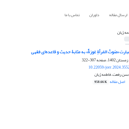
ارسال مقاله
داوران
تماس با ما
مه ژیان
رت «صَوتُ المَرأةِ عَورَةٌ» به مثابۀ حدیث و قاعده‌ای فقهی
307-322
10.22059/jorr.2024.355
حسن رفعت، فاطمه ژیان
اصل مقاله
958.66 K