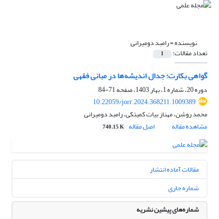
نویسنده =
رامبد دومیرانی
تعداد مقالات:
1
گواهی بکارت؛ جدال اندیشه‌ها در مبانی فقهی
دوره 20، شماره 1، بهار 1403، صفحه
71-84
10.22059/jorr.2024.368211.1009389
محمد روشن، مهناز بیات‌ کمیتکی، رامبد دومیرانی
مشاهده مقاله
اصل مقاله
740.15 K
مقالات آماده انتشار
شماره جاری
شماره‌های پیشین نشریه