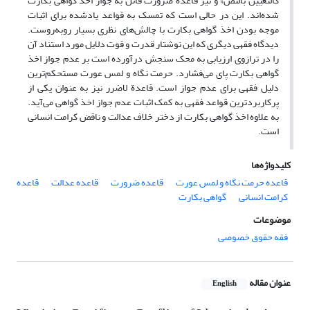
کالتعیین بالنص» و نیز قاعدة ضرورت قائل به جواز اخذ گواهی بکارت
شده‌اند. این در حالی است که تمسک به قواعد یادشده برای اثبات
موجه ‌بودن اخذ گواهی بکارت با چالش‌های نظری بسیار روبه‌روست.
دیدگاه فقهی دیگری که این نوشتار قدرت و قوت دلایل مورد استناد آن
را در ترازوی ارزیابی به محک سنجش درآورده است بر عدم جواز اخذ
گواهی بکارت پای می‌فشارد. حرمت نگاه و لمس عورت مستحکم‌ترین
دلیل فقهی برای عدم جواز است. قاعدة لاضرر نیز به عنوان یکی از
پرکاربردترین قواعد فقهی به کمک اثبات عدم جواز اخذ گواهی می‌آید.
به علاوه اخذ گواهی بکارت از دختر خلاف عدالت و ناقض کرامت انسانی
است.
کلیدواژه‌ها
قاعده حرمت نگاه و لمس عورت
قاعده ضرورت
قاعده عدالت
قاعده
کرامت انسانی
گواهی بکارت
موضوعات
فقه حقوق خصوصی
عنوان مقاله
English