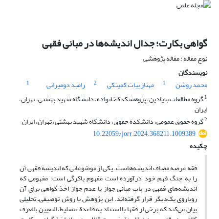
گواهی بکارت؛ جدال اندیشه‌ها در مبانی فقهی
نوع مقاله : مقاله پژوهشی
نویسندگان
1
2
1
محمد روشن
مهناز بیات‌ کمیتکی
رامبد دومیرانی
1
گروه مطالعات بنیادین، پژوهشکدة خانواده، دانشگاه شهید بهشتی، تهران،
ایران
2
گروه حقوق عمومی، دانشکدة حقوق، دانشگاه شهید بهشتی، تهران، ایران
10.22059/jorr.2024.368211.1009389
چکیده
فقه عرصه مصاف اندیشه‌هاست. یکی از موضوعاتی که اندیشة فقهی آن
را به چنگ فهم خود درآورده است مفهوم باکرگی است؛ مفهومی که
اندیشه‌های فقهی در باب مبانی جواز یا عدم جواز اخذ گواهی برای آن
رویاروی یک‌دیگر قرار گرفته‌اند. این پژوهش با روش توصیفی‌ـ تحلیلی
بیان می‌کند که برخی از فقها با استناد به قاعدة «تسلیط، التعیین بالعرف