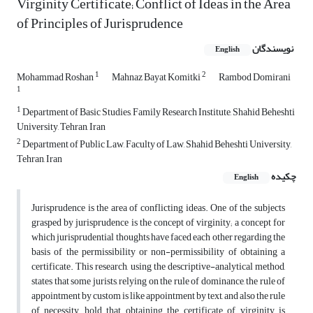
Virginity Certificate; Conflict of Ideas in the Area
of Principles of Jurisprudence
نویسندگان
English
1
2
Mohammad Roshan
Mahnaz Bayat Komitki
Rambod Domirani
1
1
Department of Basic Studies, Family Research Institute, Shahid Beheshti
University, Tehran, Iran
2
Department of Public Law, Faculty of Law, Shahid Beheshti University,
Tehran, Iran
چکیده
English
Jurisprudence is the area of conflicting ideas. One of the subjects
grasped by jurisprudence is the concept of virginity; a concept for
which jurisprudential thoughts have faced each other regarding the
basis of the permissibility or non-permissibility of obtaining a
certificate. This research, using the descriptive-analytical method,
states that some jurists, relying on the rule of dominance, the rule of
appointment by custom is like appointment by text, and also the rule
of necessity, hold that obtaining the certificate of virginity is