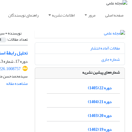
صفحه اصلی
مرور
اطلاعات نشریه
راهنمای نویسندگان
نویسنده =
سید
تعداد مقالات:
1
مقالات آماده انتشار
تحلیل رابطۀ است
شماره جاری
دوره 17، شماره 3، پاییز 1400، صفحه
226.1008757
شماره‌های پیشین نشریه
سیدمحمدحسن ملا
مشاهده مقاله
دوره 22 (1405)
دوره 21 (1404)
دوره 20 (1403)
دوره 19 (1402)