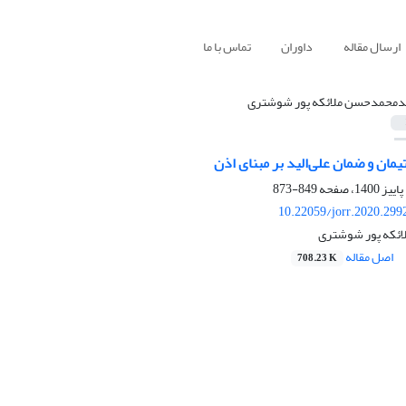
ارسال مقاله
داوران
تماس با ما
محمدحسن ملائکه پور شوشتری
یمان و ضمان علی‌الید بر مبنای اذن
849-873
10.22059/jorr.2020.299
ئکه پور شوشتری
اصل مقاله
708.23 K