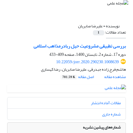
نویسنده =
علیرضا صابریان
تعداد مقالات:
1
بررسی تطبیقی مشروعیت حیل ربادرمذاهب اسلامی
دوره 17، شماره 2، تابستان 1400، صفحه
409-433
10.22059/jorr.2020.290230.1008639
هاشم فرج زاده جبدرقی، علیرضا صابریان، رضا کهساری
مشاهده مقاله
اصل مقاله
701.59 K
مقالات آماده انتشار
شماره جاری
شماره‌های پیشین نشریه