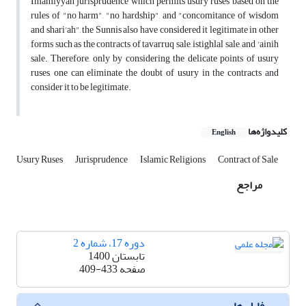
Imamiyyah jurisprudence which permits usury ruses based on the
rules of "no harm", "no hardship", and "concomitance of wisdom
and shari'ah", the Sunnis also have considered it legitimate in other
forms such as the contracts of tavarruq sale, istighlal sale, and 'ainih
sale. Therefore, only by considering the delicate points of usury
ruses, one can eliminate the doubt of usury in the contracts and
consider it to be legitimate.
کلیدواژه‌ها
English
Usury Ruses
Jurisprudence
Islamic Religions
Contract of Sale
مراجع
دوره 17، شماره 2
تابستان 1400
صفحه
409-433
فایل ها