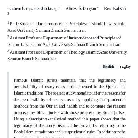
1
2
Hashem Farajzadeh Jabdaraqi
Alireza Saberiyan
Reza Kahsari
3
1
Ph.D Student in Jurisprudence and Principles of Islamic Law, Islamic
Azad University, Semnan Branch, Semnan, Iran
2
Assistant Professor, Department of Jurisprudence and Principles of
Islamic Law, Islamic Azad University, Semnan Branch, Semnan,Iran
3
Assistant Professor, Department of Theology, Islamic Azad University,
Semnan Branch, Semnan,Iran
چکیده
English
Famous Islamic jurists maintain that the legitimacy and
permissibility of usury ruses is documented in the Qur'an and
Islamic traditions. The present study intends to infer the reasons for
the permissibility of usury ruses by applying jurisprudential
methods from the Qur'an and hadith and to compare the reasons
proposed by Shi'ah jurists with those proposed by Sunni jurists.
Using a descriptive-analytical method, this paper shows that the
legitimacy of the usury ruses can be proved by referring to the
Book, Islamic traditions, and jurisprudential rules. In addition to the