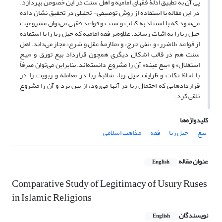
پی آن به تطبیق ادلۀ فقهای امامیه و اهل سنت در این خصوص بپردازد.
در این مقاله با استفاده از روش توصیفی- تحلیلی در تحقیق نشان داده
می‌شود که با استناد به کتاب و سنت و قواعد فقهی می‌توان مشروعیت
حیل ربا را به اثبات رساند. علاوه‌بر فقه امامیه که حیل ربا را با استفاده
از قواعد «لاضرر» و «نفی حرج» و «ملازمۀ عقل و شرع» مجاز می‌داند. اهل
سنت هم در قالب اشکال دیگری همچون قرارداد بیع تورق و «بیع
استغلال» و «بیع عینه» آن را مشروع دانسته‌اند. بنابراین می‌توان صرفاً
با لحاظ نکات و ظرایف حیل ربا، شائبۀ ربا در معامله و ربویت را در
قراردادهایی که احتمال ربا در آنها می‌رود، از بین برد و آن را مشروع
تلقی کرد.
کلیدواژه‌ها
بیع
حیل ربا
فقه
مذاهب اسلامی
عنوان مقاله
English
Comparative Study of Legitimacy of Usury Ruses
in Islamic Religions
نویسندگان
English