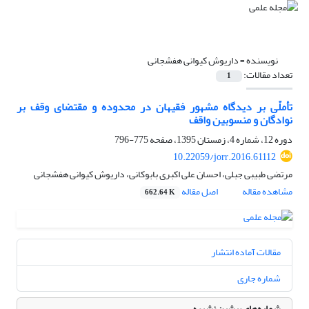
نویسنده =
داریوش کیوانی هفشجانی
تعداد مقالات:
1
تأملّی بر دیدگاه مشهور فقیهان در محدوده و مقتضای وقف بر
نوادگان و منسوبین واقف
دوره 12، شماره 4، زمستان 1395، صفحه
775-796
10.22059/jorr.2016.61112
مرتضی طبیبی جبلی، احسان علی اکبری بابوکانی، داریوش کیوانی هفشجانی
مشاهده مقاله
اصل مقاله
662.64 K
مقالات آماده انتشار
شماره جاری
شماره‌های پیشین نشریه