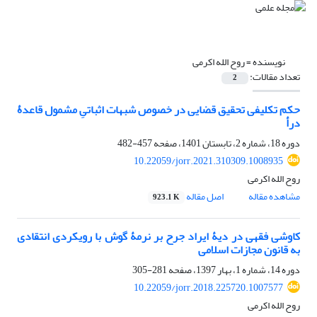
نویسنده =
روح الله اکرمی
تعداد مقالات:
2
حکم تکلیفی تحقیق قضایی در خصوص شبهات اثباتیِ مشمول قاعدۀ
درأ
دوره 18، شماره 2، تابستان 1401، صفحه
457-482
10.22059/jorr.2021.310309.1008935
روح الله اکرمی
مشاهده مقاله
اصل مقاله
923.1 K
کاوشی فقهی در دیۀ ایراد جرح بر نرمۀ گوش با رویکردی انتقادی
به قانون مجازات اسلامی
دوره 14، شماره 1، بهار 1397، صفحه
281-305
10.22059/jorr.2018.225720.1007577
روح الله اکرمی