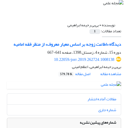
نویسنده =
بی‌بی رحیمه ابراهیمی
تعداد مقالات:
1
دیدگاه «اطاعت زوجه بر اساس معیار معروف» از منظر فقه امامیه
دوره 15، شماره 4، زمستان 1398، صفحه
641-667
10.22059/jorr.2019.262724.1008138
بی‌بی رحیمه ابراهیمی، اعظم امینی
مشاهده مقاله
اصل مقاله
579.78 K
مقالات آماده انتشار
شماره جاری
شماره‌های پیشین نشریه