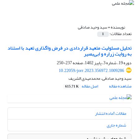
نویسنده =
سید وحید صادقی
تعداد مقالات:
1
تحلیل مسئولیت متعهد قراردادی در فرض واگذاری تعهد با استناد
به روایت زراره و ابی‌بصیر
دوره 19، شماره 3، پاییز 1402، صفحه
237-250
10.22059/jorr.2023.356972.1009286
سید وحید صادقی، محمدمهدی الشریف
مشاهده مقاله
اصل مقاله
615.71 K
مقالات آماده انتشار
شماره جاری
شماره‌های پیشین نشریه