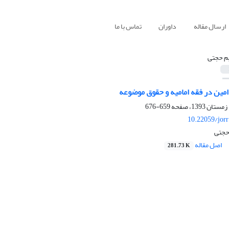
ارسال مقاله
داوران
تماس با ما
م حجتی
مین در فقه امامیه و حقوق موضوعه
659-676
10.22059/jor
حجتی
اصل مقاله
281.73 K