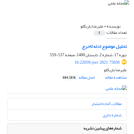
نویسنده =
علیرضا باریکلو
تعداد مقالات:
1
تحلیل موضوع ادله لاحرج
دوره 17، شماره 2، تابستان 1400، صفحه
537-559
10.22059/jorr.2021.75830
علیرضا باریکلو
مشاهده مقاله
اصل مقاله
604.58 K
مقالات آماده انتشار
شماره جاری
شماره‌های پیشین نشریه