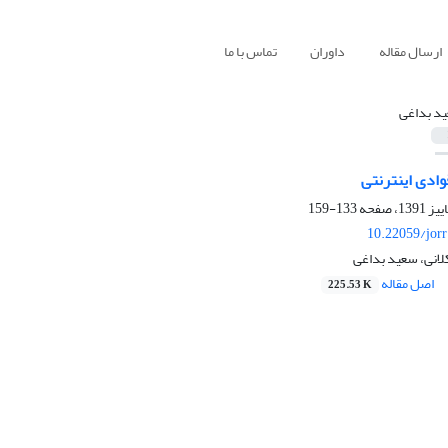
ارسال مقاله
داوران
تماس با ما
د بداغی
وادی اینترنتی
133-159
10.22059/jor
انی، سعید بداغی
اصل مقاله
225.53 K