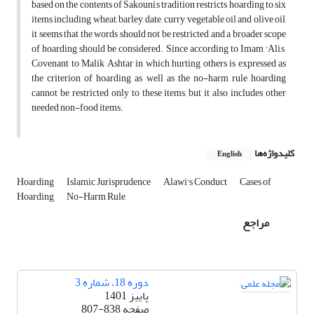
based on the contents of Sakouni,s tradition restricts hoarding to six
items including wheat, barley, date, curry, vegetable oil and olive oil,
it seems that the words should not be restricted and a broader scope
of hoarding should be considered. Since according to Imam 'Ali,s
Covenant to Malik Ashtar in which hurting others is expressed as
the criterion of hoarding as well as the no-harm rule hoarding
cannot be restricted only to these items, but it also includes other
needed non-food items.
کلیدواژه‌ها
English
Hoarding
Islamic Jurisprudence
Alawi's Conduct
Cases of
Hoarding
No-Harm Rule
مراجع
دوره 18، شماره 3
پاییز 1401
صفحه
807-838