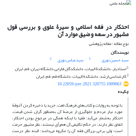
احتکار در فقه اسلامی و سیرۀ علوی و بررسی قول
مشهور در سعه و ضیق موارد آن
نوع مقاله : مقاله پژوهشی
نویسندگان
2
1
سید حسین نوری
سیدعباس نوری
1
استادیار، دانشکدۀ الهیات، دانشکدگان فارابی دانشگاه تهران، قم، ایران
2
کارشناسی ارشد، دانشکدۀ الهیات، دانشگاه قم، قم، ایران
10.22059/jorr.2021.320755.1009063
چکیده
با توجه به روایات و کتاب‌های فرهنگ لغت، خرید یا ذخیره کردن آذوقۀ
مورد نیاز مردم و جلوگیری از عرضۀ آن به‌منظور گران شدن قیمت،
احتکار به‌شمار می‌آید؛ فقها با اینکه همگی در مرجوح بودن احتکار،
اتفاق نظر دارند، در حکم تکلیفی آن هم‌رأی نیستند، نظر مشهور حرمت
است؛ ولی برخی بزرگان فقه آن را مکروه می‌دانند؛ البته نظر درست