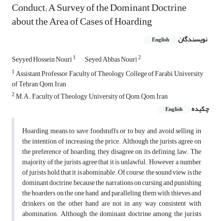
Conduct; A Survey of the Dominant Doctrine
about the Area of Cases of Hoarding
نویسندگان
English
1
2
Seyyed Hossein Nouri
Seyed Abbas Nouri
1
Assistant Professor, Faculty of Theology, College of Farabi, University
of Tehran, Qom, Iran
2
M.A., Faculty of Theology, University of Qom, Qom, Iran
چکیده
English
Hoarding means to save foodstuffs or to buy and avoid selling in
the intention of increasing the price. Although the jurists agree on
the preference of hoarding, they disagree on its defining law. The
majority of the jurists agree that it is unlawful. However, a number
of jurists hold that it is abominable. Of course, the sound view is the
dominant doctrine, because the narrations on cursing and punishing
the hoarders on the one hand, and paralleling them with thieves and
drinkers on the other hand are not in any way consistent with
abomination. Although the dominant doctrine among the jurists