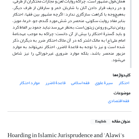
همان قول مشهور است، چراکه روایات لعن و مجازات محتکران از طرفی،
و در ردیف قرار دادن آنان با شاربان خمر و سارقان از طرف دیگر،
به‌هیچ‌وجه با کراهت سازگاری ندارد؛ اگرچه مشهور بین فقها، احتکار
بنابر مفاد روایت سکونی، منحصر در شش مورد گندم، جو، خرما، مویز،
روغن نباتی و روغن زیتون است، به‌نظر می‌رسد نباید جمود بر الفاظ کرد
و باید گسترۀ احتکار را بیش از آن دانست؛ چراکه به موجب عهدنامۀ
امام علی(ع) به مالک اشتر که در آن ملاک احتکار ضرر به دیگران ذکر
شده است و نیز با توجه به قاعدۀ لاضرر، احتکار نمی‌تواند به موارد
مزبور منحصر باشد، بلکه موارد ضروری غیرخوراکی را نیز شامل
می‌شود.
کلیدواژه‌ها
احتکار
سیرۀ علوی
فقه اسلامی
قاعدۀ لاضرر
موارد احتکار
موضوعات
فقه اقتصادی
عنوان مقاله
English
Hoarding in Islamic Jurisprudence and 'Alawi's