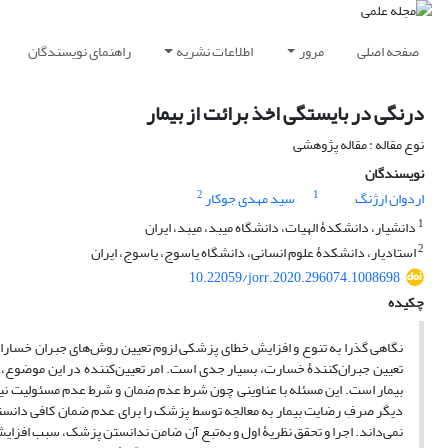
صفحه اصلی
مرور
اطلاعات نشریه
راهنمای نویسندگان
درنگی در بایستگی اخذ برائت از بیمار
نوع مقاله : مقاله پژوهشی
نویسندگان
2
1
اردوان ارژنگ
سید مهدی جوکار
1
دانشیار، دانشکدۀ الهیات، دانشگاه میبد، میبد، ایران
2
استادیار، دانشکدۀ علوم انسانی، دانشگاه یاسوج، یاسوج، ایران
10.22059/jorr.2020.296074.1008698
چکیده
نگاهی گذرا به تنوع و افزایش خطای پزشکی لزوم تعیین روش‌های جبران خسارات، ب
تعیین جبران‌کنندۀ خسارت، بسیار جدی است. امر تعیین‌کننده در این موضوع، ضم
بیمار است. این مسئله با عناوینی چون شرط عدم ضمان و شرط عدم مسئولیت نیز 
دیگر صرفِ رضایت بیمار به معالجه توسط پزشک را برای عدم ضمان کافی دانسته و 
نمی‌داند. اجرا و تحقق نظریۀ اول و به‌تبع آن ضامن ندانستن پزشک، سبب افزایش آ