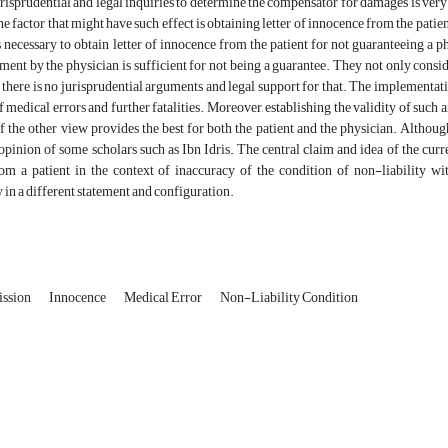
jurisprudential and legal inquiries to determine the compensator for damages is very 
e factor that might have such effect is obtaining letter of innocence from the pati
 is necessary to obtain letter of innocence from the patient for not guaranteeing a 
ment by the physician is sufficient for not being a guarantee. They not only consider
 there is no jurisprudential arguments and legal support for that. The implementat
 medical errors and further fatalities. Moreover, establishing the validity of such an
f the other view provides the best for both the patient and the physician. Althou
opinion of some scholars such as Ibn Idris. The central claim and idea of ​​the curren
om a patient in the context of inaccuracy of the condition of non-liability wi
y in a different statement and configuration.
ission
Innocence
Medical Error
Non-Liability Condition