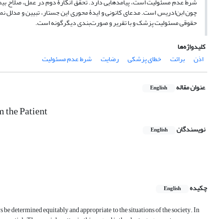
شرط عدم مسئولیت است، پیامدهایی دارد. تحقق انگارۀ دوم در عمل، صلاح بیمار و
چون ابن‌ادریس است. مدعای کانونی و ایدۀ محوری این جستار، تبیین و مدلل نم
حقوقی مسئولیت پزشک و با تقریر و صورت‌بندی دیگرگونه است.
کلیدواژه‌ها
اذن
برائت
خطای پزشکی
رضایت
شرط عدم مسئولیت
عنوان مقاله
English
m the Patient
نویسندگان
English
چکیده
English
 be determined equitably and appropriate to the situations of the society. In