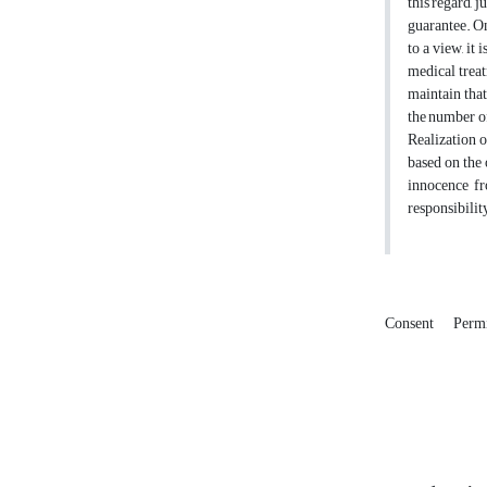
this regard, 
guarantee. On
to a view, it
medical treat
maintain that
the number of
Realization o
based on the 
innocence fr
responsibilit
Consent
Perm