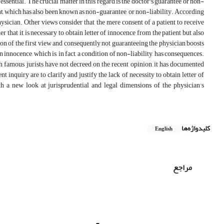
essential. The crucial matter in this regard is the doctor's guarantee or non-
ent, which has also been known as non-guarantee, or non-liability. According
physician. Other views consider that the mere consent of a patient to receive
 that it is necessary to obtain letter of innocence from the patient but also
ion of the first view and consequently not guaranteeing the physician boosts
 innocence, which is, in fact, a condition of non-liability, has consequences.
gh famous jurists have not decreed on the recent opinion, it has documented
t inquiry are to clarify and justify the lack of necessity to obtain letter of
th a new look at jurisprudential and legal dimensions of the physician's
کلیدواژه‌ها
English
مراجع