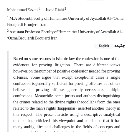
1
2
Mohammad Ezzati
Javad Riahi
1
M.A Student, Faculty of Humanities, University of Ayatollah Al-'Ozma
Broujerdi, Broujerd, Iran
2
Assistant Professor, Faculty of Humanities, University of Ayatollah Al-
'Ozma Broujerdi, Broujerd, Iran
چکیده
English
Based on some reasons in Islamic law, the confession is one of the
evidences for proving litigation. There are different views,
however, on the number of positive confession needed for proving
offenses. Some argue that except exceptional cases, a single
confession is generally sufficient for proving offenses, but, others
believe that proving offenses generally necessitates multiple
confessions. Meanwhile, some jurists and authors distinguishing
the crimes related to the divine rights (haqqollah) from the ones
related to the man’s rights (haqqonnas), asserted another theory in
this respect. The present article, using a descriptive-analytical
method, has criticized this viewpoint and concluded that it has
many ambiguities and challenges in the fields of concepts and