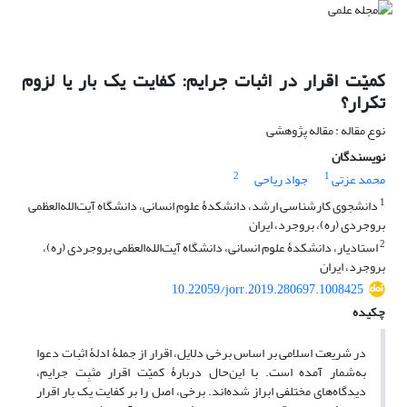
کمیّت اقرار در اثبات جرایم: کفایت یک ‌بار یا لزوم
تکرار؟
نوع مقاله : مقاله پژوهشی
نویسندگان
2
1
محمد عزتی
جواد ریاحی
1
دانشجوی کارشناسی ارشد، دانشکدۀ علوم انسانی، دانشگاه آیت‌الله‌العظمی
بروجردی (ره)، بروجرد، ایران
2
استادیار، دانشکدۀ علوم انسانی، دانشگاه آیت‌الله‌العظمی بروجردی (ره)،
بروجرد، ایران
10.22059/jorr.2019.280697.1008425
چکیده
در شریعت اسلامی بر اساس برخی دلایل، اقرار از جملۀ ادلۀ اثبات دعوا
به‌شمار آمده است. با این‌حال دربارۀ کمیّت اقرار مثبِت جرایم،
دیدگاه‌های مختلفی ابراز شده‌اند. برخی، اصل را بر کفایت یک بار اقرار