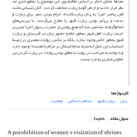
بعدها علمای حجاز بر اساس تعالیم وی، این موضوع را به‌طورجدی مد
نظر قرار دادند و از هر گونه زیارت ممانعت کردند. آنان شبهاتی مانند
لعن پیامبر (ص) به زنان زیارت‌کننده، حرام بودن سفر برای زیارت و
بدعت و بی‌ثمر بودن زیارت قبور را مطرح می‌کردند. با بررسی‌های
انجام‌گرفته، مشخص شد که هیچ روایتی از حضرت رسول (ص) مبنی بر
حرمت زیارت اهل قبور به‌طور عام و حضور زنان در قبرستان و زیارت
قبور به‌طور خاص وجود ندارد، بلکه بر عکس، روایات معتبری در زمینۀ
استحباب این عمل (به‌شرط عدم اشتمال بر حرام یا مفسده) وجود دارد
و با توجه به صراحت در روایت یا مطلق بودن روایات در زیارت کردن نیز
تفاوتی میان زن و مرد نیست.
کلیدواژه‌ها
زنان
زیارت قبور
مذاهب اسلامی
وهابیت
عنوان مقاله
English
A porohibition of women’s visitation of shrines