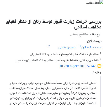
بررسی حرمت زیارت قبور توسط زنان از منظر فقهای
مذاهب اسلامی
نوع مقاله : مقاله پژوهشی
نویسندگان
2
1
حمید ملک مکان
نسرین فتاحی
1
استادیار دانشکدۀ الهیات و معارف اسلامی دانشگاه تهران
2
دانشجوی دکتری فقه تطبیقی مذاهب اسلامی دانشگاه ادیان و مذاهب
10.22059/jorr.2015.57742
چکیده
علمای اسلام زیارت را برای همۀ مسلمانان موجب ثواب و برکت دنیا و
آخرت شمرده‌اند. در حال حاضر این عمل، به محل اختلاف میان مذاهب
اسلامی، به‌ویژه فرقۀ وهابیت و سایر مسلمانان تبدیل شده است. فقهای
مسلمان در طول تاریخ بر جواز و استحباب زیارت قبور اولیای دین فتوا
داده‌اند. ابن‌تیمیه برای اولین بار فتوای حرمت زیارت را صادر کرد و