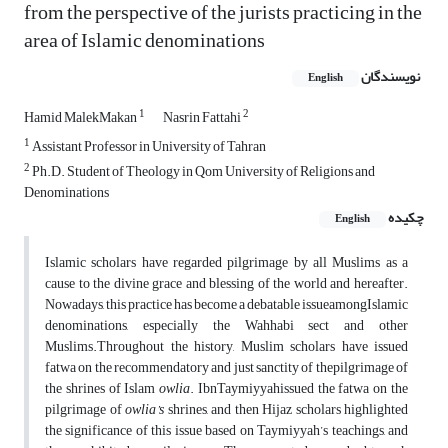
from the perspective of the jurists practicing in the
area of Islamic denominations
نویسندگان
English
1
2
Hamid MalekMakan
Nasrin Fattahi
1
Assistant Professor in University of Tahran
2
Ph.D. Student of Theology in Qom University of Religions and
Denominations
چکیده
English
Islamic scholars have regarded pilgrimage by all Muslims as a
cause to the divine grace and blessing of the world and hereafter.
Nowadays, this practice has become a debatable issueamongIslamic
denominations, especially the Wahhabi sect and other
Muslims.Throughout the history, Muslim scholars have issued
fatwa on the recommendatory and just sanctity of thepilgrimage of
the shrines of Islam
owlia
. IbnTaymiyyahissued the fatwa on the
pilgrimage of
owlia’s
shrines, and then Hijaz scholars highlighted
the significance of this issue based on Taymiyyah’s teachings, and