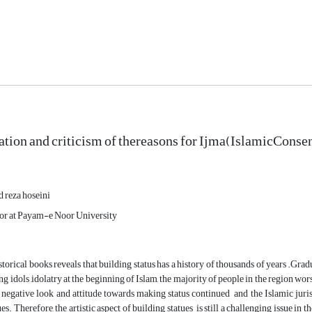
ation and criticism of thereasons for Ijma(IslamicConsens
reza hoseini
sor at Payam-e Noor University
torical books reveals that building status has a history of thousands of years .Gradu
g idols ,idolatry at the beginning of Islam, the majority of people in the region wor
e negative look and attitude towards making status continued and the Islamic juris
es. Therefore, the artistic aspect of building statues is still a challenging issue in 