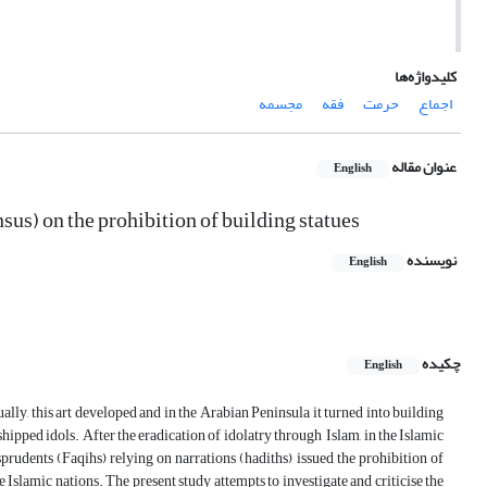
کلیدواژه‌ها
اجماع
حرمت
فقه
مجسمه
عنوان مقاله
English
us) on the prohibition of building statues
نویسنده
English
چکیده
English
ally, this art developed and in the Arabian Peninsula it turned into building
shipped idols. After the eradication of idolatry through Islam, in the Islamic
prudents (Faqihs) relying on narrations (hadiths) issued the prohibition of
the Islamic nations. The present study attempts to investigate and criticise the