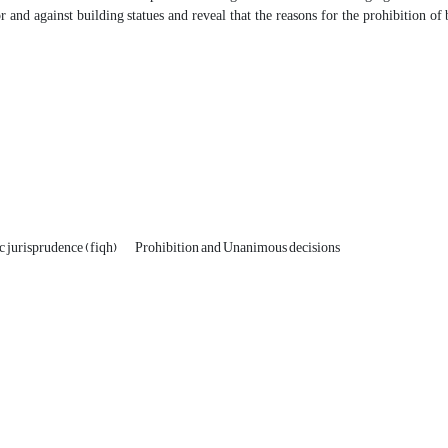
 and against building statues and reveal that the reasons for the prohibition of 
c jurisprudence (fiqh)
Prohibition and Unanimous decisions