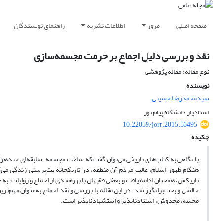
صفحه اصلی
مرور
اطلاعات نشریه
راهنمای نویسندگان
نقد و بررسی دلیل اجماع بر حرمت مجسمه‌سازی
نوع مقاله : مقاله پژوهشی
نویسنده
سیدمحمدرضا حسینی
استادیار دانشگاه پیام نور
10.22059/jorr.2015.56495
چکیده
با نگاهی به کتاب‌های تاریخی می‌توان گفت که ساخت مجسمه، سابقه‌ای چندهزا
هنگام ظهور اسلام، غالب مردم آن منطقه، در تاریکخانۀ بت‌پرستی زندگی می‌ک
تاریکش، همچنان ادامه یافت و بعضی فقیهان با بهره‌مندی از اجماع و روایات، 
چالشی و بحث‌برانگیز شد. در این مقاله با بررسی و نقد اجماع به‌عنوان مه
مجسه، مخدوش، استناد‌ناپذیر و استشهاد‌ناپذیر است.