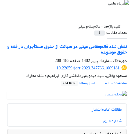
کلیدواژه‌ها =
قائم‌مقام عینی
تعداد مقالات:
1
نقش نهاد قائم‌مقامی عینی در صیانت از حقوق مستأجران در فقه و
حقوق موضوعه
دوره 19، شماره 3، پاییز 1402، صفحه
185-200
10.22059/jorr.2023.347766.1009181
مسعود وفائی، سید مهدی میرداداشی کاری، ابراهیم دلشاد معارف
مشاهده مقاله
اصل مقاله
704.07 K
مقالات آماده انتشار
شماره جاری
شماره‌های پیشین نشریه