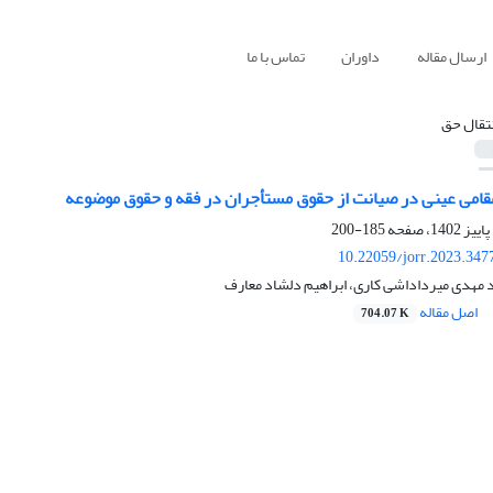
ارسال مقاله
داوران
تماس با ما
نتقال حق
مقامی عینی در صیانت از حقوق مستأجران در فقه و حقوق موضوعه
185-200
10.22059/jorr.2023.347
 مهدی میرداداشی کاری، ابراهیم دلشاد معارف
اصل مقاله
704.07 K