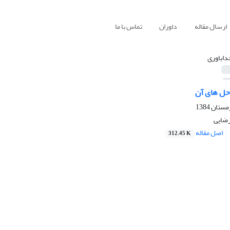
ارسال مقاله
داوران
تماس با ما
داباوری
 حل های آن
رضایی
اصل مقاله
312.45 K