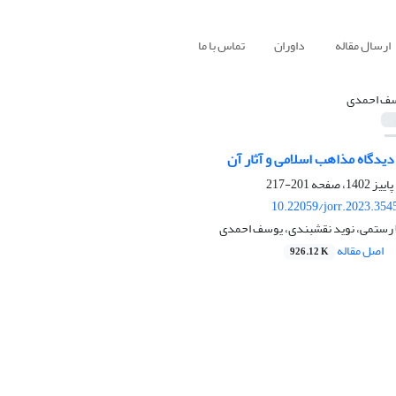
ارسال مقاله
داوران
تماس با ما
ف احمدی
یدگاه مذاهب اسلامی و آثار آن
201-217
10.22059/jorr.2023.354
ا رستمی، نوید نقشبندی، یوسف احمدی
اصل مقاله
926.12 K