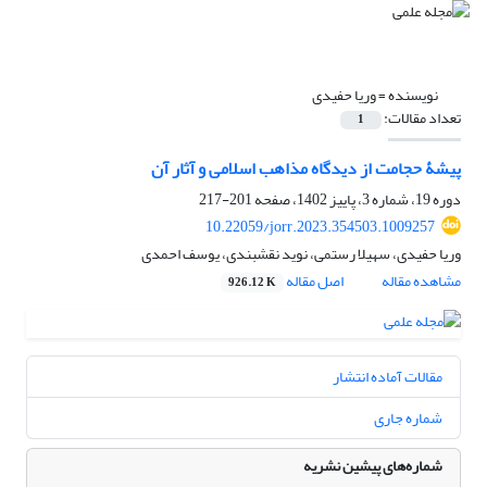
نویسنده =
وریا حفیدی
تعداد مقالات:
1
پیشۀ حجامت از دیدگاه مذاهب اسلامی و آثار آن
دوره 19، شماره 3، پاییز 1402، صفحه
201-217
10.22059/jorr.2023.354503.1009257
وریا حفیدی، سهیلا رستمی، نوید نقشبندی، یوسف احمدی
مشاهده مقاله
اصل مقاله
926.12 K
مقالات آماده انتشار
شماره جاری
شماره‌های پیشین نشریه