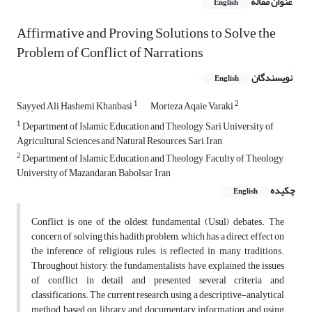
عنوان مقاله
English
Affirmative and Proving Solutions to Solve the
Problem of Conflict of Narrations
نویسندگان
English
1
2
Sayyed Ali Hashemi Khanbasi
Morteza Aqaie Varaki
1
Department of Islamic Education and Theology, Sari University of
Agricultural Sciences and Natural Resources, Sari, Iran
2
Department of Islamic Education and Theology, Faculty of Theology,
University of Mazandaran, Babolsar, Iran
چکیده
English
Conflict is one of the oldest fundamental (Usul) debates. The
concern of solving this hadith problem, which has a direct effect on
the inference of religious rules, is reflected in many traditions.
Throughout history, the fundamentalists have explained the issues
of conflict in detail and presented several criteria and
classifications. The current research, using a descriptive-analytical
method based on library and documentary information and using