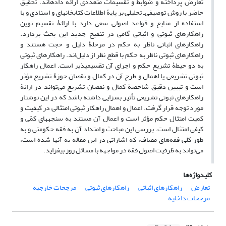
تعارض پرداخته و ضوابط و تقسیمات متعددی ارائه داده‏اند. تحقیق
حاضر با روش توصیفی‌‌ـ تحلیلی بر پایۀ اطلاعات کتابخانه‏ای و اسنادی و با
استفاده از منابع و قواعد اصولی سعی دارد با ارائۀ تقسیم نوین
راهکارهای ثبوتی و اثباتی گامی در تنقیح جدید این بحث بردارد.
راهکارهای اثباتی ناظر به حکم در مرحلۀ دلیل و حجت هستند و
راهکارهای ثبوتی ناظر به حکم با قطع نظر از دلیل‌اند. راهکارهای ثبوتی
به دو حیطۀ تشریع حکم و اجرای آن تقسیم‏پذیر است. اعمال راهکار
ثبوتی تشریعی یا اهمال و طرح آن در کمال و نقصان حوزۀ تشریع مؤثر
است و تببین دقیق شاخصۀ کمال و نقصان تشریع می‌تواند در ارائۀ
راهکارهای ثبوتی تشریعی تأثیر بسزایی داشته باشد که در این نوشتار
مورد توجه قرار گرفت. اعمال و اهمال راهکار ثبوتی امتثالی در کیفیت و
کمیت امتثال حکم مؤثر است و اعمال آن مستند به سنجه‏های کمّی و
کیفی امتثال است. بررسی این مباحث و امتداد آن به فقه حکومتی و به
طور کلی فقه‌های مضاف، که اشاراتی در این مقاله به آن‏ها شده است،
می‌تواند به ظرفیت اصول فقه در مواجهه با مسائل روز بیفزاید.
کلیدواژه‌ها
تعارض
راهکارهای اثباتی
راهکارهای ثبوتی
مرجحات خارجیه
مرجحات داخلیه