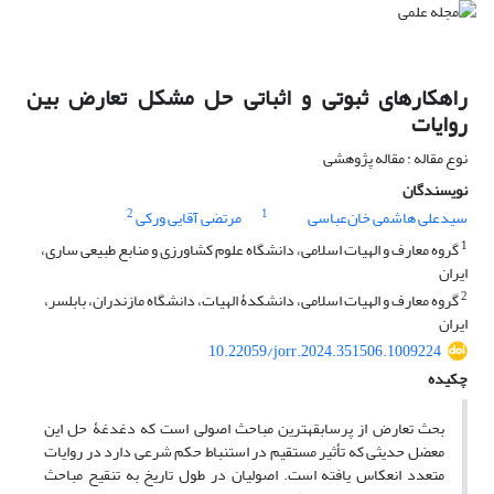
راهکارهای ثبوتی و اثباتی حل مشکل تعارض بین
روایات
نوع مقاله : مقاله پژوهشی
نویسندگان
2
1
سیدعلی هاشمی خان‌عباسی
مرتضی آقایی ورکی
1
گروه معارف و الهیات اسلامی، دانشگاه علوم کشاورزی و منابع طبیعی ساری،
ایران
2
گروه معارف و الهیات اسلامی، دانشکدۀ الهیات، دانشگاه مازندران، بابلسر،
ایران
10.22059/jorr.2024.351506.1009224
چکیده
بحث تعارض از پرسابقه‏ترین مباحث اصولی است که دغدغۀ حل این
معضل حدیثی که تأثیر مستقیم در استنباط حکم شرعی دارد در روایات
متعدد انعکاس یافته است. اصولیان در طول تاریخ به تنقیح مباحث