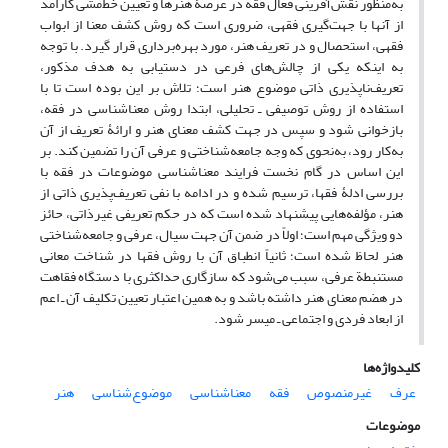
به‌منظور نقش‌آفرینی فعال فقه در عرصۀ هنرها و تعیین خط‌مشی کارامد
از آنها با جهت‌گیری فقهی، ضروری است که روش کشف معنا از ابواب
فقهی، استحصال و در تعریف هنر، مورد بهره‌برداری قرار گیرد. با توجه
به اینکه یکی از چالش‌های فرعی در دستیابی به هدف مذکور،
تعریف‌ناپذیری ذاتی موضوع هنر است؛ تلاش بر این بوده است تا با
استفاده از روش توصیفی ـ تحلیلی، ابتدا روش معناشناسی در فقه،
بازخوانی شود و سپس در جهت کشف معنای هنر و ارائۀ تعریف از آن
به‌کار رود، به‌نحوی که وجه جامعه‌شناختی و عرفی آن را تضمین کند. بر
این اساس در گام نخست فرایند معناشناسی موضوعات در فقه با
بررسی ادلۀ فقها، ترسیم شده و در ادامه با نفی تعریف‌پذیری ذاتی از
هنر، مؤلفه‌هایی پیشنهاد شده است که در حکم تعریفی غیرذاتی، حائز
دو ویژگی مهم است؛ اولاً در ضمن آن جهت سیال، عرفی و جامعه‌شناختی
هنر لحاظ شده است؛ ثانیاً انطباق آن با روش فقها در شناخت معانی
مستنبطة عرفی، سبب می‌شود که سازگاری حداکثری با دستگاه فقاهت
در هضم معنای هنر داشته باشد و به همین اعتبار تعیین تکلیف آن ـ اعم
از ابعاد فردی و اجتماعی ـ میسر شود.
کلیدواژه‌ها
عرف
غیرمنصوص
فقه
معناشناسی
موضوع‌شناسی
هنر
موضوعات