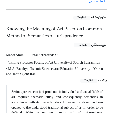
فقه اجتماعی
عنوان مقاله
English
Knowing the Meaning of Art Based on Common
Method of Semantics of Jurisprudence
نویسندگان
English
1
2
Mahdi Amini
Jafar Sarbazzadeh
1
Visiting Professor, Faculty of Art, University of Sooreh, Tehran, Iran
2
M.A., Faculty of Islamic Sciences and Education, University of Quran
and Hadith, Qom, Iran
چکیده
English
Serious presence of jurisprudence in individual and social fields of
art requires thematic study and consequently semantics in
accordance with its characteristics. However, no door has been
opened to the understood traditional subject of art in order to be
defined within the common thematic study of jurisprudence.