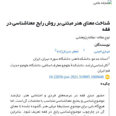
شناخت معنای هنر مبتنی بر روش رایج معناشناسی در
فقه
نوع مقاله : مقاله پژوهشی
نویسندگان
2
1
مهدی امینی
جعفر سرباززاده
1
استاد مدعو، دانشکدة هنر، دانشگاه سوره، تهران، ایران
2
کارشناسی ارشد، دانشکدۀ علوم و معارف اسلامی، دانشگاه علوم و حدیث،
قم: ایران
10.22059/jorr.2021.319995.1009048
چکیده
حضور جدی فقه در عرصه‌های فردی و اجتماعی هنر، نیازمند
موضوع‌شناسی و به‌تبع معناشناسی متناسب با مختصات آن است. اما
هیچ‌گاه بابی برای موضوع مستنبطة عرفی هنر، گشوده نشده تا معنای
آن در چارچوب موضوع‌شناسی رایج در فقه تعریف شود. بنابراین