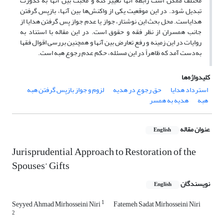
مختلف ممکن است رابطۀ آنها تغییر کنه و محبت بین آنها به کدورت
تبدیل شود. در این موقعیت یکی از واکنش‌ها بین آنها، بازپس گرفتن
هدایاست. محل بحث این نوشتار، جواز یا عدم جواز پس گرفتن هدایا از
جانب همسران از نظر فقه و حقوق است. در این مقاله با استناد به
روایات در این زمینه و رفع تعارض بین آنها و همچنین بررسی اقوال فقها
به‌دست آمد که ظاهراً در این مسئله، حکم عدم رجوع هبه است.
کلیدواژه‌ها
استرداد هدایا
حق رجوع در هدیه
لزوم و جواز بازپس گرفتن هبه
هبه
هدیه به همسر
عنوان مقاله
English
Jurisprudential Approach to Restoration of the
Spouses’ Gifts
نویسندگان
English
1
Seyyed Ahmad Mirhosseini Niri
Fatemeh Sadat Mirhosseini Niri
2