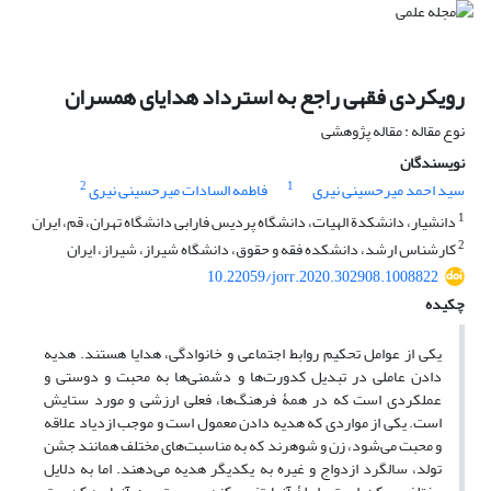
رویکردی فقهی راجع به استرداد هدایای همسران
نوع مقاله : مقاله پژوهشی
نویسندگان
2
1
سید احمد میرحسینی نیری
فاطمه السادات میرحسینی نیری
1
دانشیار، دانشکدة الهیات، دانشگاه پردیس فارابی دانشگاه تهران، قم، ایران
2
کارشناس ارشد، دانشکده فقه و حقوق، دانشگاه شیراز، شیراز، ایران
10.22059/jorr.2020.302908.1008822
چکیده
یکی از عوامل تحکیم روابط اجتماعی و خانوادگی، هدایا هستند. هدیه
دادن عاملی در تبدیل کدورت‌ها و دشمنی‌ها به محبت و دوستی و
عملکردی است که در همۀ فرهنگ‌ها، فعلی ارزشی و مورد ستایش
است. یکی از مواردی که هدیه دادن معمول است و موجب ازدیاد علاقه
و محبت می‌شود، زن و شوهرند که به مناسبت‌های مختلف همانند جشن
تولد، سالگرد ازدواج و غیره به یکدیگر هدیه می‌دهند. اما به دلایل