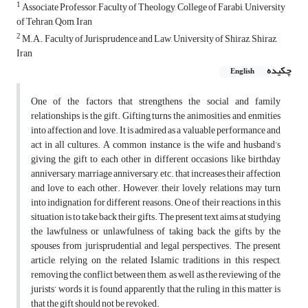
1
Associate Professor, Faculty of Theology, College of Farabi, University
of Tehran, Qom, Iran
2
M.A., Faculty of Jurisprudence and Law, University of Shiraz, Shiraz,
Iran
چکیده
English
One of the factors that strengthens the social and family
relationships is the gift. Gifting turns the animosities and enmities
into affection and love. It is admired as a valuable performance and
act in all cultures. A common instance is the wife and husband’s
giving the gift to each other in different occasions like birthday
anniversary, marriage anniversary, etc. that increases their affection
and love to each other. However, their lovely relations may turn
into indignation for different reasons. One of their reactions in this
situation is to take back their gifts. The present text aims at studying
the lawfulness or unlawfulness of taking back the gifts by the
spouses from jurisprudential and legal perspectives. The present
article, relying on the related Islamic traditions in this respect,
removing the conflict between them, as well as the reviewing of the
jurists’ words it is found apparently that the ruling in this matter is
that the gift should not be revoked.