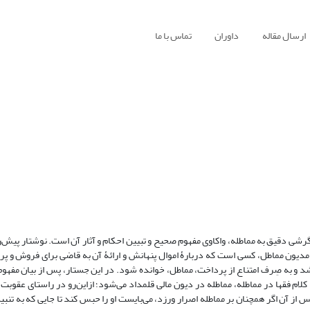
ارسال مقاله
داوران
تماس با ما
رشی دقیق به مماطله، واکاوی مفهوم صحیح و تبیین احکام و آثار آن است. نوشتار پیش‌رو
که مدیون مماطل، کسی است که دربارۀ اموال پنهانش و ارائۀ آن به قاضی برای فروش و 
شد و به صِرف امتناع از پرداخت، مماطل، خوانده شود. در این جستار، پس از بیان مفهو
لام فقها در مماطله، مماطله در دیون مالی قلمداد می‌شود؛ ازاین‌رو در راستای عقوبت
س از آن اگر همچنان بر مماطله اصرار ورزد، می‌بایست او را حبس کند تا جایی که به تنب