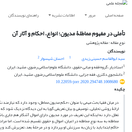
صفحه اصلی
مرور
اطلاعات نشریه
راهنمای نویسندگان
تأملی در مفهوم مماطلۀ مدیون؛ انواع، احکام و آثار آن
نوع مقاله : مقاله پژوهشی
نویسندگان
2
1
سید ابوالقاسم حسینی زیدی
احسان شهسوار
1
استادیار، گروه فقه و مبانی حقوق، دانشگاه علوم اسلامی رضوی، مشهد، ایران
2
دانشجوی دکتری، فقه جزایی، دانشگاه علوم اسلامی رضوی، مشهد، ایران
10.22059/jorr.2020.294748.1008680
چکیده
در میان فقها بحث مهمی با عنوان «حکم مدیون مماطل» وجود دارد که نیازمند نگ
ارائۀ روشی تحلیلی ـ توصیفی و بیان تعریفی گویا به این دیدگاه نزدیک شود 
تعلل دارد نه اینکه این تعریف در مورد مدیون دارای اموال آشکار هم جاری با
مماطله به سه نوع مماطله در اعیان، اموال و حقوق تقسیم شده است، اما مراد ک
حاکم ابتدا باید با زبان به سرزنش او بپردازد و در مرحلۀ بعد، تعزیرش کند و پ