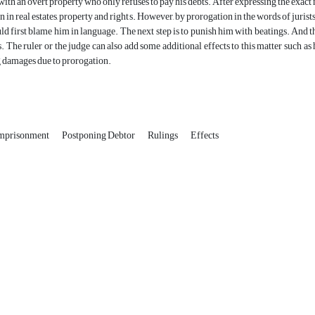
 with an overt property who only refuses to pay his debts. After expressing the exact
 in real estates, property and rights. However, by prorogation in the words of jurists
uld first blame him in language. The next step is to punish him with beatings. And th
. The ruler or the judge can also add some additional effects to this matter such as h
g damages due to prorogation.
mprisonment
Postponing Debtor
Rulings
Effects