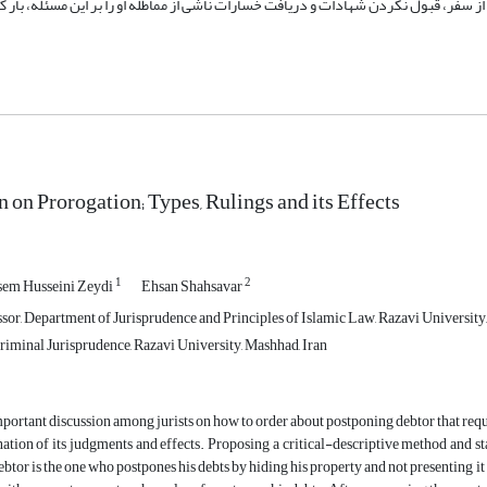
ز سفر، قبول نکردن شهادات و دریافت خسارات ناشی از مماطله او را بر این مسئله، بار ک
 on Prorogation; Types, Rulings and its Effects
1
2
em Husseini Zeydi
Ehsan Shahsavar
sor, Department of Jurisprudence and Principles of Islamic Law, Razavi University
riminal Jurisprudence, Razavi University, Mashhad, Iran
mportant discussion among jurists on how to order about postponing debtor that requi
ation of its judgments and effects. Proposing a critical-descriptive method and stati
btor is the one who postpones his debts by hiding his property and not presenting it 