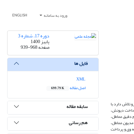
ورود به سامانه
ENGLISH
دوره 17، شماره 3
پاییز 1400
صفحه
939-968
فایل ها
XML
اصل مقاله
699.79 K
 تلاش دارد با
سابقه مقاله
پرداخت دیونش،
م دقیق مماطل،
هم رسانی
 مدیون مماطل،
یه وی و پرداخت