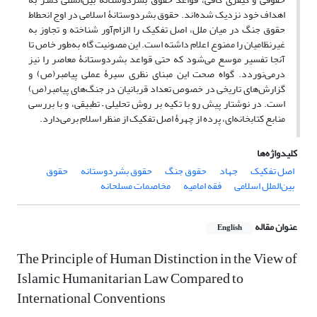
اهداف خود نزدیک شده‌اند. حقوق بشردوستانۀ اسلامی در اوج انحطاط
حقوق جنگ در میان ملل، اصل تفکیک را الزام‌آور شناخته و تجاوز به
غیرنظامیان را ممنوع اعلام داشته است. این مصونیت گاه به‌طور خاص تا
آنجا تفسیر موسع می‌شود که حتی قواعد بشردوستانۀ معاصر را نیز
درمی‌نوردد. گواه صحت این مبنای نظری سیرۀ عملی پیامبر(ص) و
گزارش‌های تاریخی در خصوص تعداد قربانیان در جنگ‌های پیامبر(ص)
است. در نوشتار پیش رو با تکیه بر روش تحلیلی – تطبیقی، و با بررسی
منابع کتابخانه‌ای، پرده از چهرۀ اصل تفکیک از منظر اسلام برمی‌دارد.
کلیدواژه‌ها
اصل تفکیک
جهاد
حقوق جنگ
حقوق بشردوستانه
حقوق
بین‌الملل اسلامی
فقه امامیه
مخاصمات مسلحانه
عنوان مقاله
English
The Principle of Human Distinction in the View of
Islamic Humanitarian Law Compared to
International Conventions