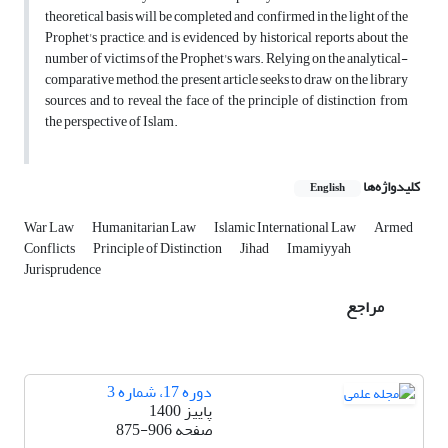
theoretical basis will be completed and confirmed in the light of the
Prophet's practice, and is evidenced by historical reports about the
number of victims of the Prophet's wars. Relying on the analytical-
comparative method, the present article seeks to draw on the library
sources and to reveal the face of the principle of distinction from
the perspective of Islam.
کلیدواژه‌ها
English
War Law
Humanitarian Law
Islamic International Law
Armed
Conflicts
Principle of Distinction
Jihad
Imamiyyah
Jurisprudence
مراجع
دوره 17، شماره 3
پاییز 1400
صفحه
875-906