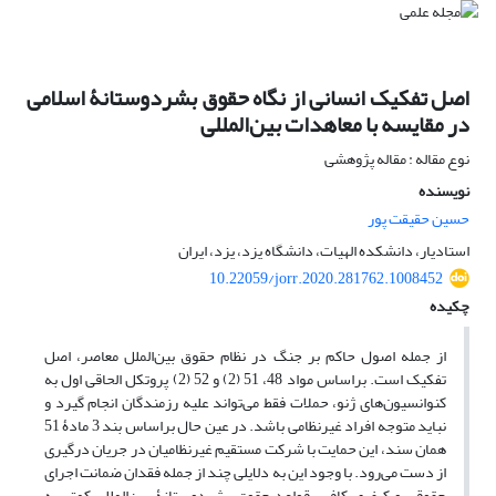
اصل تفکیک انسانی از نگاه حقوق بشردوستانۀ اسلامی
در مقایسه با معاهدات بین‌المللی
نوع مقاله : مقاله پژوهشی
نویسنده
حسین حقیقت پور
استادیار، دانشکده الهیات، دانشگاه یزد، یزد، ایران
10.22059/jorr.2020.281762.1008452
چکیده
از جمله اصول حاکم بر جنگ در نظام حقوق بین‌الملل معاصر، اصل
تفکیک است. براساس مواد 48، 51 (2) و 52 (2) پروتکل الحاقی اول به
کنوانسیون‌های ژنو، حملات فقط می‌تواند علیه رزمندگان انجام گیرد و
نباید متوجه افراد غیرنظامی باشد. در عین حال براساس بند 3 مادۀ 51
همان سند، این حمایت با شرکت مستقیم غیرنظامیان در جریان درگیری
از دست می‌رود. با وجود این به دلایلی چند از جمله فقدان ضمانت اجرای
حقوقی و کیفری کافی، قواعد حقوق بشردوستانۀ بین‌المللی کمتر به