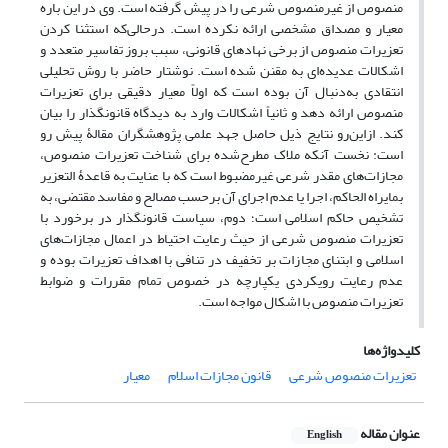
منصوص از غیرمنصوص شرعی را در پیش گرفته است. وی در این باره
معیار و مصداق مشخصی ارائه نکرده است. درحالی‌که استثنا کردن
تعزیرات منصوص از برخی نهادهای قانونی، سبب بروز تفاسیر متعدد و
اشکالات عدیده‌ای به مقنن شده است. نوشتار حاضر با روش تحلیلی
انتقادی به‌دنبال آن بوده است که اولاً معیار دقیقی برای تعزیرات
منصوص ارائه دهد و ثانیاً اشکالات وارد به دیدگاه قانونگذار را بیان
کند. ازاین‌رو نتایج ذیل حاصل جهد علمی پژوهشگران مقالۀ پیش ‌رو
است: نخست آنکه ملاک مطرح‌شده برای شناخت تعزیرات منصوص،
مجازات‌های مقدر شرعی غیرمضبوط است که با عنایت به قاعدۀ التعزیر
بمایراه الحاکم، اجرا یا عدم اجرای آن برحسب مصالح و مفاسد مقتضی، به
تشخیص حاکم اسلامی است؛ دوم، سیاست قانونگذار در برخورد با
تعزیرات منصوص شرعی از حیث رعایت احتیاط در اعمال مجازات‎‌های
اسلامی و ابتنای مجازات بر تخفیف در تنافی با اهداف تعزیرات بوده و
عدم رعایت رویکردی یکپارچه در خصوص تمام مقررات و ضوابط
تعزیرات منصوص با اشکال مواجه است.
کلیدواژه‌ها
تعزیرات منصوص شرعی
قانون مجازات اسلام
معیار
عنوان مقاله
English