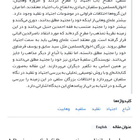
سلفی، انفتاح باب اجتهاد را مطرح کردند و امروزه وهابیان،
اخوان‌المسلمین و سلفیان جهادی به انفتاح باب اجتهاد معتقدند، اما میان
این گروه‌ها اختلافات فراوانی در موضوعات اجتهاد و تقلید وجود دارد.
بیشتر علمای وهابی از اینکه خود را مجتهد مطلق بدانند، دوری می‌کنند و
بیشتر خود را مجتهد منتسب به فقه احمدبن حنبل می‌دانند و در این
زمینه نظریۀ تمذهب را مطرح کرده‌اند که مورد انتقاد ناصرالدین البانی
قرار گرفته است. وی معتقد است علمای وهابی باید به سمت اجتهاد
مطلق بروند. بزرگان اخوان‌المسلمین مثل سید سابق و یوسف قرضاوی
خود را مجتهد مطلق دانسته، اما تقلید یا اتّباع از دیگر مذاهب را جایز
می‌دانند. نویسندگان سلفیۀ جهادی نیز خود را مجتهد مطلق می‌دانند و
بر همین اساس به تکفیر دیگران می‌پردازند. این مقاله به‌صورت
کتابخانه‌ای و با روش توصیفی_تحلیلی به بررسی اجتهاد و تقلید در نگاه
سلفیان می‌پردازد و اختلافات بزرگان سلفی در این زمینه را بررسی
می‌کند و در انتها به برخی از پیامدهای این دیدگاه اشاراتی دارد.
کلیدواژه‌ها
اتّباع
اجتهاد
تقلید
سلفیه
وهابیت
عنوان مقاله
English