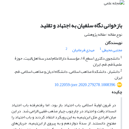
بازخوانی نگاه سلفیان به اجتهاد و تقلید
نوع مقاله : مقاله پژوهشی
نویسندگان
2
1
مجتبی محیطی
مهدی فرمانیان
1
دانشجوی دکتری (سطح 4)، مؤسسۀ دارالاعلام لمدرسة اهل‌البیت، حوزۀ
علمیۀ قم، قم، ایران
2
دانشیار، دانشکدۀ مذاهب اسلامی، دانشگاه ادیان و مذاهب اسلامی، قم،
ایران
10.22059/jorr.2020.279278.1008396
چکیده
در قرون اولیۀ اسلامی باب اجتهاد باز بود، اما رفته‌رفته باب اجتهاد
انسداد یافت و اجتهاد در چارچوب چهار مذهب فقهی الزامی‌ شد. در این
میان افرادی مثل ابن‌تیمیه به این رویکرد انتقاد کردند و باب اجتهاد را
مفتوح دانستند. از سدۀ دوازدهم و به پیروی از ابن‌تیمیه، جریان‌های