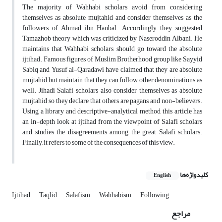
The majority of Wahhabi scholars avoid from considering
themselves as absolute mujtahid and consider themselves as the
followers of Ahmad ibn Hanbal. Accordingly, they suggested
Tamazhob theory which was criticized by Naseroddin Albani. He
maintains that Wahhabi scholars should go toward the absolute
ijtihad. Famous figures of Muslim Brotherhood group like Sayyid
Sabiq and Yusuf al-Qaradawi have claimed that they are absolute
mujtahid but maintain that they can follow other denominations as
well. Jihadi Salafi scholars also consider themselves as absolute
mujtahid so they declare that others are pagans and non-believers.
Using a library and descriptive-analytical method, this article has
an in-depth look at ijtihad from the viewpoint of Salafi scholars
and studies the disagreements among the great Salafi scholars.
Finally, it refers to some of the consequences of this view.
کلیدواژه‌ها
English
Ijtihad
Taqlid
Salafism
Wahhabism
Following
مراجع