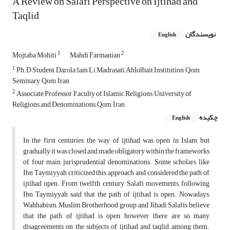
A Review on Salafi Perspective on Ijtihad and
Taqlid
نویسندگان
English
1
2
Mojtaba Mohiti
Mahdi Farmanian
1
Ph.D Student, Darola'lam Li Madrasati Ahlolbait Institution, Qom
Seminary, Qom, Iran
2
Associate Professor, Faculty of Islamic Religions, University of
Religions and Denominations, Qom, Iran
چکیده
English
In the first centuries, the way of ijtihad was open in Islam, but
gradually it was closed and made obligatory within the frameworks
of four main jurisprudential denominations. Some scholars like
Ibn Taymiyyah criticized this approach and considered the path of
ijtihad open. From twelfth century, Salafi movements, following
Ibn Taymiyyah said that the path of ijtihad is open. Nowadays,
Wahhabism, Muslim Brotherhood group and Jihadi Salafis believe
that the path of ijtihad is open, however, there are so many
disagreements on the subjects of ijtihad and taqlid among them.