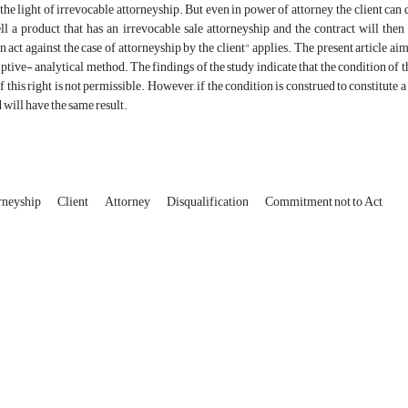
n the light of irrevocable attorneyship. But even in power of attorney, the client can
ll a product that has an irrevocable sale attorneyship and the contract will then 
 act against the case of attorneyship by the client" applies. The present article aim
iptive- analytical method. The findings of the study indicate that the condition of t
f this right is not permissible. However, if the condition is construed to constitute
 will have the same result.
rneyship
Client
Attorney
Disqualification
Commitment not to Act