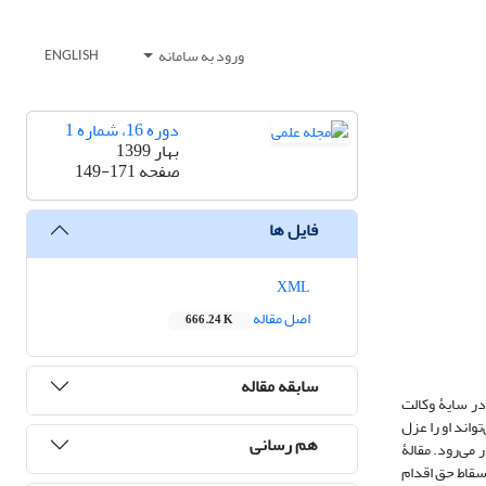
ورود به سامانه
ENGLISH
دوره 16، شماره 1
بهار 1399
صفحه
149-171
فایل ها
XML
اصل مقاله
666.24 K
سابقه مقاله
در سایۀ وکالت
واند او را عزل
هم رسانی
 می‌رود. مقالۀ
سقاط حق اقدام