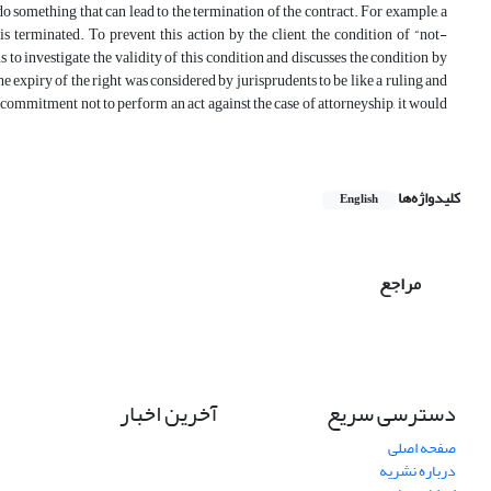
 do something that can lead to the termination of the contract. For example, a
is terminated. To prevent this action by the client, the condition of “not-
s to investigate the validity of this condition and discusses the condition by
he expiry of the right was considered by jurisprudents to be like a ruling and
 a commitment not to perform an act against the case of attorneyship, it would
کلیدواژه‌ها
English
مراجع
دسترسی سریع
آخرین اخبار
صفحه اصلی
درباره نشریه