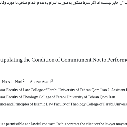
ب آن جایز نیست؛ اما اگر شرط مذکور به‌صورت التزام به عدم اقدام منافی با مورد وکا
tipulating the Condition of Commitment Not to Performe
2
3
Hossein Nuri
Abazar Asadi
sor, Faculty of Law, College of Farabi, University of Tehran, Qom, Iran 2. Assistant
sor, Faculty of Theology, College of Farabi, University of Tehran, Qom, Iran
nce and Principles of Islamic Law, Faculty of Theology, College of Farabi, Univers
is a permissible and lawful contract. In this contract, the client or the lawyer may 