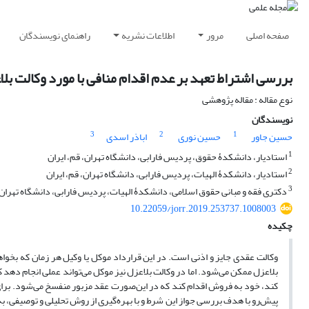
صفحه اصلی
مرور
اطلاعات نشریه
راهنمای نویسندگان
بررسی اشتراط تعهد بر عدم اقدام منافی با مورد وکالت بل
نوع مقاله : مقاله پژوهشی
نویسندگان
3
2
1
حسین جاور
حسین نوری
اباذر اسدی
1
استادیار، دانشکدۀ حقوق، پردیس فارابی، دانشگاه تهران، قم، ایران
2
استادیار، دانشکدۀ الهیات، پردیس فارابی، دانشگاه تهران، قم، ایران
3
دکتری فقه و مبانی حقوق اسلامی، دانشکدۀ الهیات، پردیس فارابی، دانشگاه تهران، 
10.22059/jorr.2019.253737.1008003
چکیده
وکالت عقدی جایز و اذنی است. در این قرارداد موکل یا وکیل هر زمان که بخوا
بلاعزل ممکن می‌شود. اما در وکالت بلاعزل نیز موکل می‌تواند عملی انجام دهد که
کند، خود به فروش اقدام کند که در این‌صورت عقد مزبور منفسخ می‌شود. برای جل
پیش‌رو با هدف بررسی جواز این شرط و با بهره‌گیری از روش تحلیلی و توصیفی