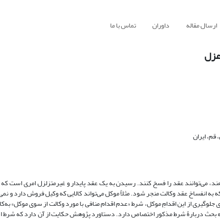
ارسال مقاله
داوران
تماس با ما
اعزل
قم، ایران
هند، می‌توانند عقد را فسخ کنند. رسیدن به یک عقد پایدار و غیرمتزلزل امری است که 
 به انفساخ عقد وکالت منجر شود. مثلاً موکل می‌تواند کالایی که وکیل فروش دارد و نمی‌ت
وگیری از این اقدامِ موکل، شرط «عدم اقدام منافی با مورد وکالت از سوی موکل» به‌کار
، به بحث دربارۀ شرط مذکور اختصاص دارد. دستاورد پژوهش حکایت از آن دارد که شرط ا