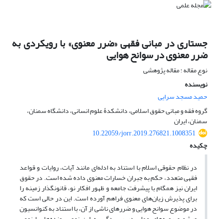
جستاری در مبانی فقهی «ضرر معنوی» با رویکردی به
ضرر معنوی در سوانح هوایی
نوع مقاله : مقاله پژوهشی
نویسنده
حمید مسجد سرایی
گروه فقه و مبانی حقوق اسلامی، دانشکدۀ علوم انسانی، دانشگاه سمنان،
سمنان، ایران
10.22059/jorr.2019.276821.1008351
چکیده
در نظام حقوقی اسلام با استناد به ادله‌ای مانند آیات، روایات و قواعد
فقهی متعدد، حکم به جبران خسارات معنوی داده شده است. در حقوق
ایران نیز همگام با پیشرفت جامعه و ظهور افکار نو، قانونگذار زمینه را
برای پذیرش زیان‌های معنوی فراهم آورده است. این در حالی است که
در موضوع سوانح هوایی و ضررهای ناشی از آن، با استناد به کنوانسیون
ورشو و رویه‌های عملی در رسیدگی به این نوع پرونده‌ها، با نوعی