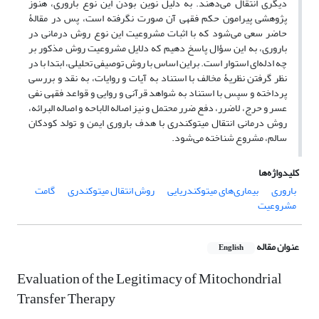
دیگری انتقال می‌دهند. به دلیل نوین بودن این نوع باروری، هنوز
پژوهشی پیرامون حکم فقهی آن صورت نگرفته است، پس در مقالۀ
حاضر سعی می‌شود که با اثبات مشروعیت این نوع روش درمانی در
باروری، به این سؤال پاسخ دهیم که دلایل مشروعیت روش مذکور بر
چه ادله‌ای استوار است. براین اساس با روش توصیفی تحلیلی، ابتدا با در
نظر گرفتن نظریۀ مخالف با استناد به آیات و روایات، به نقد و بررسی
پرداخته و سپس با استناد به شواهد قرآنی و روایی و قواعد فقهی نفی
عسر و حرج، لاضرر، دفع ضرر محتمل و نیز اصاله الاباحه و اصاله البرائه،
روش درمانی انتقال میتوکندری با هدف باروری ایمن و تولد کودکان
سالم، مشروع شناخته می‌شود.
کلیدواژه‌ها
باروری
بیماری‌های میتوکندریایی
روش انتقال میتوکندری
گامت
مشروعیت
عنوان مقاله
English
Evaluation of the Legitimacy of Mitochondrial
Transfer Therapy