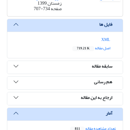
زمستان 1399
صفحه
707-734
فایل ها
XML
اصل مقاله
719.21 K
سابقه مقاله
هم رسانی
ارجاع به این مقاله
آمار
تعداد مشاهده مقاله
811