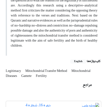
the question as to what the reasons for the legitimacy of this method
are. Accordingly, this research, using a descriptive-analytical
method, first criticizes the matter considering the opposing theory
with reference to the verses and traditions. Next, based on the
Quranic and narrative evidences, as well as the jurisprudential rules
of no-hardship, no-distress and constriction, no-damage, repulsing
possible damage, and also the authenticity of porn and authenticity
of righteousness, the mitochondrial transfer method is considered
legitimate with the aim of safe fertility and the birth of healthy
children.
کلیدواژه‌ها
English
Legitimacy
Mitochondrial Transfer Method
Mitochondrial
Diseases
Gamete
Fertility
مراجع
دوره 16، شماره 4