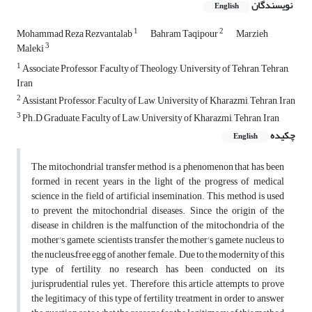
نویسندگان
English
1
2
Mohammad Reza Rezvantalab
Bahram Taqipour
Marzieh
3
Maleki
1
Associate Professor, Faculty of Theology, University of Tehran, Tehran,
Iran
2
Assistant Professor, Faculty of Law, University of Kharazmi, Tehran, Iran
3
Ph.D Graduate, Faculty of Law, University of Kharazmi, Tehran, Iran
چکیده
English
The mitochondrial transfer method is a phenomenon that has been
formed in recent years in the light of the progress of medical
science in the field of artificial insemination. This method is used
to prevent the mitochondrial diseases. Since the origin of the
disease in children is the malfunction of the mitochondria of the
mother's gamete, scientists transfer the mother's gamete nucleus to
the nucleus–free egg of another female. Due to the modernity of this
type of fertility, no research has been conducted on its
jurisprudential rules yet. Therefore, this article attempts to prove
the legitimacy of this type of fertility treatment in order to answer