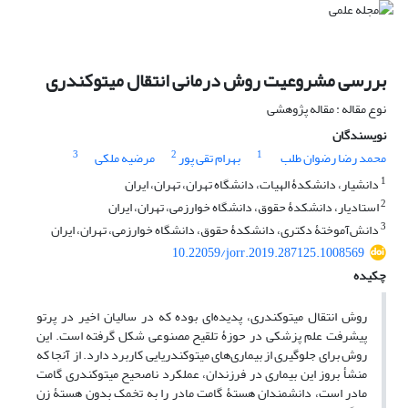
بررسی مشروعیت روش درمانی انتقال میتوکندری
نوع مقاله : مقاله پژوهشی
نویسندگان
3
2
1
محمد رضا رضوان طلب
بهرام تقی پور
مرضیه ملکی
1
دانشیار، دانشکدۀ الهیات، دانشگاه تهران، تهران، ایران
2
استادیار، دانشکدۀ حقوق، دانشگاه خوارزمی، تهران، ایران
3
دانش‌آموختۀ دکتری، دانشکدۀ حقوق، دانشگاه خوارزمی، تهران، ایران
10.22059/jorr.2019.287125.1008569
چکیده
روش انتقال میتوکندری، پدیده‌ای بوده که در سالیان اخیر در پرتو
پیشرفت علم پزشکی در حوزۀ تلقیح مصنوعی شکل گرفته است. این
روش برای جلوگیری از بیماری‌های میتوکندریایی کاربرد دارد. از آنجا که
منشأ بروز این بیماری در فرزندان، عملکرد ناصحیح میتوکندری گامت
مادر است، دانشمندان هستۀ گامت مادر را به تخمک بدون هستۀ زن