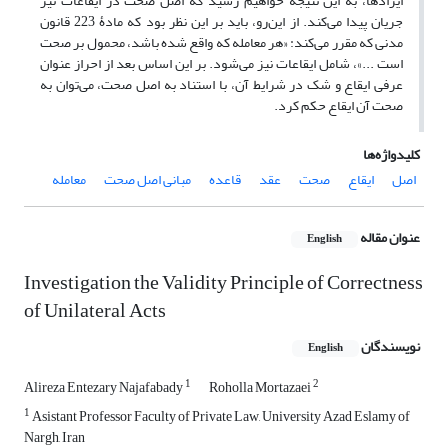
ایراد‌ها، به این نتیجه خواهیم رسید که اصل صحت در ایقاعات نیز
جریان پیدا می‌کند. از این‌رو، باید بر این نظر بود که مادۀ 223 قانون
مدنی که مقرر می‌کند: «هر معامله که واقع شده باشد، محمول بر صحت
است ...»، شامل ایقاعات نیز می‌شود. بر این اساس بعد از احراز عنوان
عرفی ایقاع و شک در شرایط آن، با استناد به اصل صحت، می‌توان به
صحت آن ایقاع حکم کرد.
کلیدواژه‌ها
اصل
ایقاع
صحت
عقد
قاعده
مبانی اصل صحت
معامله
عنوان مقاله
English
Investigation the Validity Principle of Correctness
of Unilateral Acts
نویسندگان
English
1
2
Alireza Entezary Najafabady
Roholla Mortazaei
1
Asistant Professor Faculty of Private Law, University Azad Eslamy of
Nargh, Iran