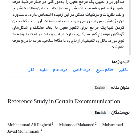
مذکور برای تعیین یک مرجع معین را به‌طور کلی در چهار فرضیۀ عرف
عام، عرف خاص، فقیه و حاکم شرع محتمل دانست. این مقاله به تشریح
و نقد نظریات و فرضیات ممکن در این زمینه اختصاص دارد. دستاورد
این پژوهش پس از بررسی جوانب مختلف مسئله، آن است که تعیین
کردن تنها یک مرجع برای تکفیر معین با ابعاد مختلف و شکل‌های
گوناگون موضوع کفر سازگاری ندارد. از این‌رو باید در اینجا با توجه به
نوع مورد، قائل به تلفیقی از ارجاع به دادگاه اسلامی، عرف خاص و عرف
عام شد.
کلیدواژه‌ها
تکفیر
حاکم شرع
عرف خاص
عرف عام
فقیه
کفر
عنوان مقاله
English
Reference Study in Certain Excommunication
نویسندگان
English
1
2
Mohhammad Ali Raghebi
Mahmood Mahamed
Mohammad
3
Javad Mohammadi