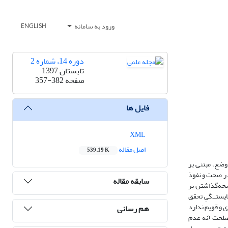
ورود به سامانه
ENGLISH
دوره 14، شماره 2
تابستان 1397
صفحه
357-382
فایل ها
XML
اصل مقاله
539.19 K
وضع، مبتنی بر
در صحت و نفوذ
سابقه مقاله
صحه‌گذاشتن بر
یستــگیِ تحقق
 و قویم ندارد
هم رسانی
مصلحت (نه عدم