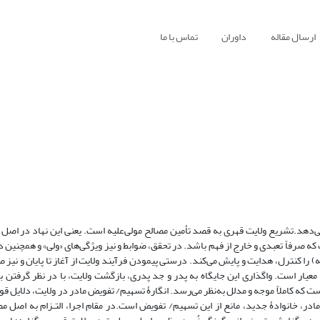
ارسال مقاله
داوران
تماس با ما
دهد.تشریع ولایت قهری به قصد تأمین مصالح مولی‌علیه است. یعنی این نهاد در اصل 
 صرفاً تعبدی و خارج از فهم باشد. در تحقق، ضوابط و نیز ویژگی‌های «ولی» و همچنین 
را کنترل، هدایت و پایش می‌کند. درستی پیمودن فرآیند ولایت از آغاز تا پایان و نیز 
معیار است. واگذاری این جایگاه به پدر و جد پدری، بازگشت ولایت، با در نظر گرفتن با
ه کاملاً موجه و مدلل به‌نظر می‌رسد. انگارۀ تسهیم/ تفویض مادر در ولایت، دلایل قوی
ادر، خانوادۀ جدید، مانع از این تسهیم/ تفویض است.در مقام اجرا، التـزام به اصل 