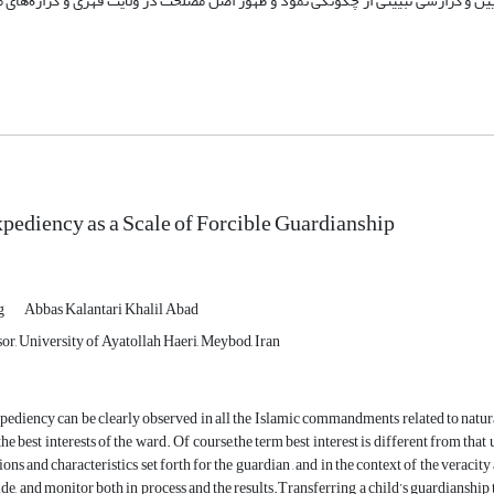
یین و گزارشی تبیینی از چگونگی نُمود و ظهور اصل مصلحت در ولایت قهری و گزاره‌های م
pediency as a Scale of Forcible Guardianship
g
Abbas Kalantari Khalil Abad
or, University of Ayatollah Haeri, Meybod, Iran
ediency can be clearly observed in all the Islamic commandments related to natur
the best interests of the ward. Of course,the term best interest is different from t
ions and characteristics set forth for the guardian , and in the context of the veracity
uide, and monitor both in process and the results.Transferring a child’s guardianship 