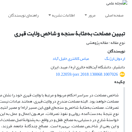
صفحه اصلی
مرور
اطلاعات نشریه
راهنمای نویسندگان
تبیین مصلحت به‌مثابۀ سنجه و شاخصِ ولایت قهری
نوع مقاله : مقاله پژوهشی
نویسندگان
اردوان ارژنگ
عباس کلانتری خلیل آباد
دانشیار، دانشگاه آیت‌الله حائری (ره)، میبد، ایران
10.22059/jorr.2018.130068.1007026
چکیده
شاخص مصلحت در سراسر احکام مربوط و مرتبط با ولایت قهری خود را نشان می‌
مصلحت خواهد بود. البته مصلحت مندرج در ولایت قهری، همانند عبادات نیست که
تصرفات، مصلحت به‌مثابۀ شاخص و سنجه‌ای قوی،این مسیر (راه) و مصیر (نتیجه) 
نوع نتیجۀ به‌دست‌آمده، روایی و نفوذ تصرفات، مرهــون اِعمال و عمل به این 
خواستۀ شارع در دستیابی به مصالح طفل و در واقع، به پشتوانۀ اصل مصلحت است ک
و این یعنی از شاخــص مصلحت، بی‌بهره است. مصالح چندگانۀ جامعه، فرزند، م