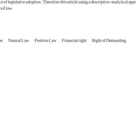
ce of legislative adoption. Therefore this article, using a descriptive-analytical ap
ivil law.
on
Natural Law
Positive Law
Financial right
Right of Demanding