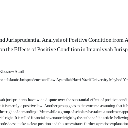
nd Jurisprudential Analysis of Positive Condition from 
on the Effects of Positive Condition in Imamiyyah Juris
i Khosrow Abadi
or at Islamic Jurisprudence and Law, Ayatollah Haeri Yazdi University, Meybod, Yaz
 jurisprudents have wide dispute over the substantial effect of positive conditi
t it is merely a positive law. Another group goes to the extreme, assuming that it ha
the "right of demanding”. Meanwhile, a group of scholars has taken a moderate approa
ial right. It is called financial covenanted right by the author of the article, believin
 code doesn't take a clear position, and this necessitates further a precise explanat