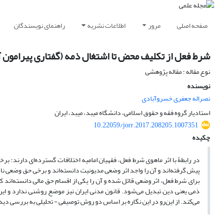
صفحه اصلی
مرور
اطلاعات نشریه
راهنمای نویسندگان
شرط فعل از تکلیف محض تا اشتغال ذمه (گفتاری پیرامون آث
نوع مقاله : مقاله پژوهشی
نویسنده
نصراله جعفری خسروآبادی
استادیار گروه فقه و حقوق اسلامی، دانشگاه میبد، میبد، ایران
10.22059/jorr.2017.208205.1007351
چکیده
در رابطۀ با اثر ماهوی شرط فعل، فقهیان امامیه اختلافات گسترده‌ای دارند؛ برخ
پیش گرفته‌اند و آن را واجد اثر وضعی مدیونیت دانسته‌اند و برخی حق وضعی ناشی 
برای شرط فعل، اثر وضعی قائل شده و آن را یکی از اقسام حق مالی دانسته‌اند که
ذمی یعنی دین تبدیل می‌شود. قانون مدنی ایران نیز موضع روشنی ندارد و این
می‌کند. از این‌رو در این نگاره بر اساس دو روش توصیفی - تحلیلی به بررسی دیدگ