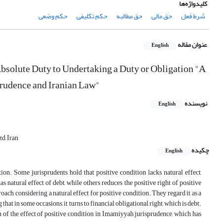
کلیدواژه‌ها
شرط فعل
حق مالی
حق مطالبه
حکم تکلیفی
حکم وضعی
عنوان مقاله
English
Absolute Duty to Undertaking a Duty or Obligation "A
prudence and Iranian Law"
نویسنده
English
d, Iran
چکیده
English
on. Some jurisprudents hold that positive condition lacks natural effect,
s natural effect of debt, while others reduces the positive right of positive
ch, considering a natural effect for positive condition. They regard it as a
g that in some occasions, it turns to financial obligational right, which is debt.
ion of the effect of positive condition in Imamiyyah jurisprudence, which has