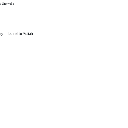
r the wife.
ry
bound to Asttah