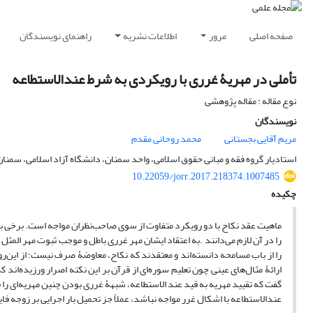
صفحه اصلی
مرور
اطلاعات نشریه
راهنمای نویسندگان
تأملی در مهریۀ غرری با رویکردی به شرط عند‌الاستطاعه
نوع مقاله : مقاله پژوهشی
نویسندگان
مریم آقایی بجستانی
محمد روحانی مقدم
استادیار گروه فقه و مبانی حقوق اسلامی، واحد سمنان، دانشگاه آزاد اسلامی، سمنان،
10.22059/jorr.2017.218374.1007485
چکیده
ماهیت عقد نکاح با دو رویکرد متفاوت از سوی صاحب‌نظران مواجه است. برخی با 
را در آن لازم می‌دانند .به اعتقاد ایشان مهر غرری باطل و موجب ثبوت مهر الم
را از باب مسامحه دانسته‌اند و معتقدند که نکاح، معاوضۀ صرف نیست؛ از این‌رو 
ارائۀ مثال‌های عینی چون تعلیم سوره‌ای از قرآن بر این نکته اصرار ورزیده‌اند ک
گفت که تقیید مهریه به قید عند الاستطاعه، شبهۀ غرری بودن چنین مهریه‌ای را ق
عندالاستطاعه با اشکال غرر مواجه نباشد، عملاً جز تحمیل بار اجرایی بر زوجه فای