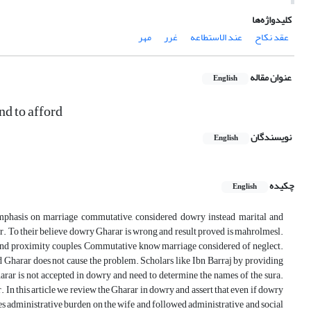
کلیدواژه‌ها
عقد نکاح
عند الاستطاعه
غرر
مهر
عنوان مقاله
English
nd to afford
نویسندگان
English
چکیده
English
mphasis on marriage commutative, considered dowry instead marital and
ar. To their believe dowry Gharar is wrong and result proved is mahrolmesl.
y and proximity couples, Commutative know marriage considered of neglect.
 Gharar does not cause the problem. Scholars like Ibn Barraj by providing
harar is not accepted in dowry and need to determine the names of the sura.
 In this article we review the Gharar in dowry and assert that even if dowry
ses administrative burden on the wife and followed administrative and social