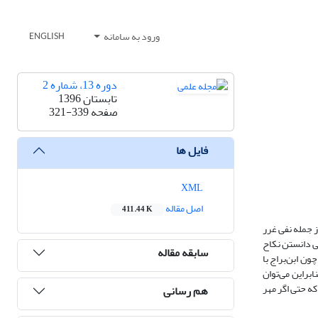
ورود به سامانه
ENGLISH
دوره 13، شماره 2
تابستان 1396
صفحه
321-339
فایل ها
XML
اصل مقاله
411.44 K
 جمله نفی غرر
ضی دانستن نکاح
سابقه مقاله
ون ابن‌براج با
ابراین می‌توان
که حتی اگر مهر
هم رسانی