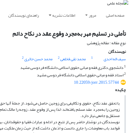
صفحه اصلی
مرور
اطلاعات نشریه
راهنمای نویسندگان
تأملی در تسلیم مهر به‌مجرد وقوع عقد در نکاح دائم
نوع مقاله : مقاله پژوهشی
نویسندگان
2
2
1
سیف اله احدی
محمد تقی فخلعی
محمد حسن حائری
1
دانشجوی دکتری فقه و مبانی حقوق اسلامی دانشگاه فردوسی مشهد
2
استاد فقه و مبانی حقوق اسلامی دانشگاه فردوسی مشهد
10.22059/jorr.2015.57744
چکیده
با تحقق عقد نکاح، حقوق و تکالیفی برای زوجین حاصل می‌شود، از جملۀ آنها 
زوجین را به‌مجرد عقد مسلم یافته‌اند؛ لذا پس از وقوع عقد، زوجه را مالک تمام
مستقل و جامعی نیاز دارد.
نویسندگان در نوشتار حاضر پس از تتبع در ادله و عبارات فقها و حقوقدانان، 
قواعد باب معاوضات را جاری دانست و اذعان داشت که از حیث زمان ملکیت مهر