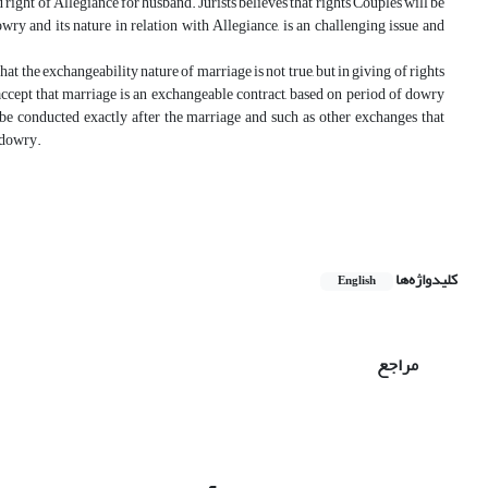
right of Allegiance for husband. Jurists believes that rights Couples will be
y and its nature in relation with Allegiance, is an challenging issue and
that the exchangeability nature of marriage is not true, but in giving of rights
 accept that marriage is an exchangeable contract, based on period of dowry
e conducted exactly after the marriage and such as other exchanges that
 dowry.
کلیدواژه‌ها
English
مراجع