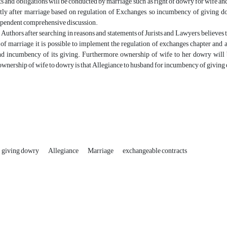
s and obligations will be conducted by marriage, such as right of dowry for wife and 
ly after marriage based on regulation of Exchanges, so incumbency of giving dowr
ependent comprehensive discussion.
e, Authors after searching in reasons and statements of Jurists and Lawyers, believes 
 of marriage, it is possible to implement the regulation of exchanges chapter and
d incumbency of its giving. Furthermore, ownership of wife to her dowry will b
ownership of wife to dowry is that Allegiance to husband for incumbency of giving
giving dowry
Allegiance
Marriage
exchangeable contracts