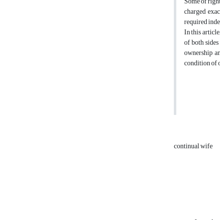
Some of right
charged exact
required ind
In this articl
of both sides
ownership an
condition of 
continual wife