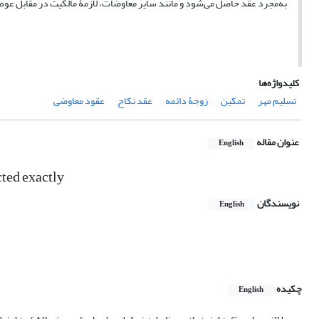
به‌مجرد عقد حاصل می‌شود و مانند سایر معاوضات، لازمۀ مالکیت در مقابل عوض 
کلیدواژه‌ها
تسلیم مهر
تمکین
زوجۀ دائمه
عقد نکاح
عقود معاوضی
عنوان مقاله
English
ted exactly
نویسندگان
English
چکیده
English